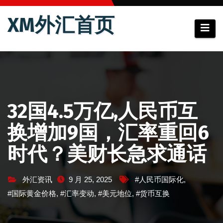
跳
XM外汇首页
至
内
容
32国4.5万亿,人民币互
换增加9国，汇率重回6
时代？美财长急求通话
外汇资讯
9 月 25, 2025
#人民币国际化
,
#国际黄金价格
,
#汇率变动
,
#美元地位
,
#货币互换