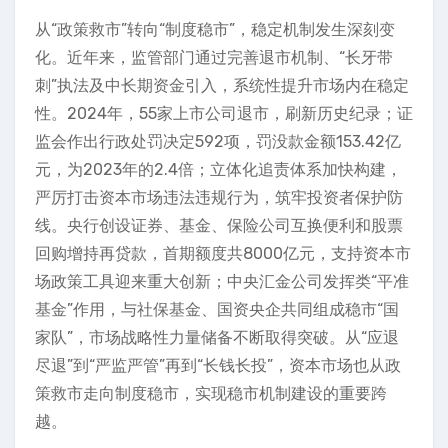
从“政策救市”转向“制度稳市”，稳定机制发生深刻变
化。近年来，监管部门通过完善退市机制、“长牙带
刺”执法及中长期资金引入，系统性提升市场内在稳定
性。2024年，55家上市公司退市，刷新历史纪录；证
监会作出行政处罚决定592项，罚没款金额153.42亿
元，为2023年的2.4倍；立体化追责体系加快构建，
严厉打击资本市场违法违规行为，筑牢投资者保护防
线。央行创设证券、基金、保险公司互换便利和股票
回购增持再贷款，首期额度共8000亿元，支持资本市
场政策工具迎来重大创新；中央汇金公司发挥类“平准
基金”作用，与社保基金、国资央企共同组成稳市“国
家队”，市场战略性力量储备不断取得突破。从“应退
尽退”到“严监严管”再到“长钱长投”，资本市场也从政
策救市走向制度稳市，实现稳市机制建设的重要跨
越。