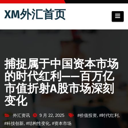
跳
XM外汇首页
至
内
容
捕捉属于中国资本市场
的时代红利——百万亿
市值折射A股市场深刻
变化
外汇资讯
9 月 22, 2025
#价值投资
,
#时代红利
,
#科技创新
,
#结构性变化
,
#资本市场