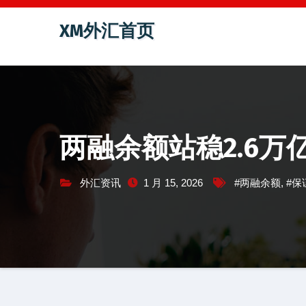
跳
XM外汇首页
至
内
容
两融余额站稳2.6万
外汇资讯
1 月 15, 2026
#两融余额
,
#保