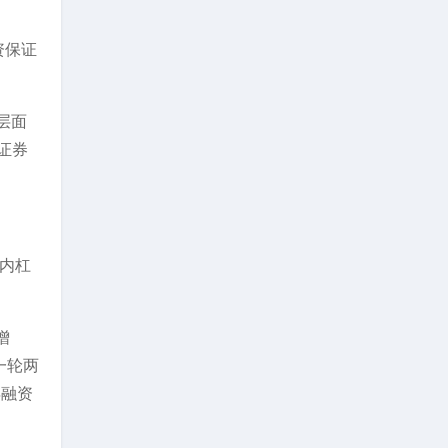
资保证
层面
证券
场内杠
增
一轮两
年融资