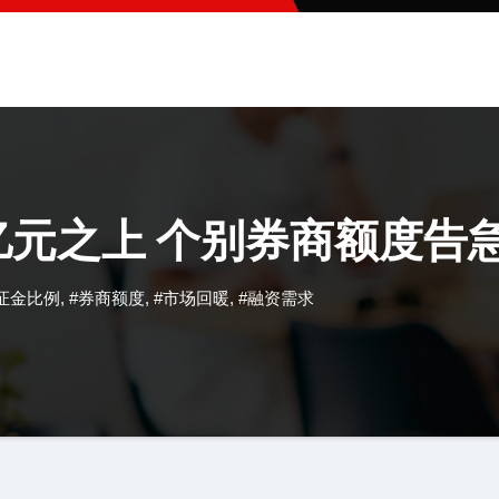
亿元之上 个别券商额度告
证金比例
,
#券商额度
,
#市场回暖
,
#融资需求