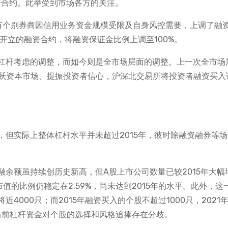
融资合约。此举受到市场各方的关注。
有个别券商因信用业务资金规模受限及自身风控需要，上调了融
新开立的融资合约，将融资保证金比例上调至100%。
杠杆考虑的调整，而如今则是全市场层面的调整。上一次全市场
活跃资本市场、提振投资者信心，沪深北交易所将投资者融资买入
元，但实际上整体杠杆水平并未超过2015年，彼时除融资融券等
余额虽持续创历史新高，但A股上市公司数量已较2015年大幅
的比例仍稳定在2.59%，尚未达到2015年的水平。此外，这
000只；而2015年融资买入的个股不超过1000只，2021
当前杠杆资金对个股的选择和风格追捧存在分歧。