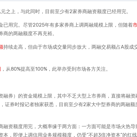
亿元之上，与此同时，目前至少有2家券商融资额度已经用完。
已用完。尽管2025年有多家券商上调两融规模上限，但随着
券商的两融额度不再充裕。
额
持续走高，但由于市场成交量同步放大，两融交易额占A股成
例
，从80%提高至100%，此举亦受到市场各方关注。
资融券）的资金规模上限，其中不乏大型上市券商，直接将融资
日，证券时报记者独家获悉，目前至少有2家大中型券商的两融额
商融资额度用完，大概率缘于两方面：一方面可能是市场火热导
本，即便上调信用业务规模额度，仍受“不超3倍净资本”的红