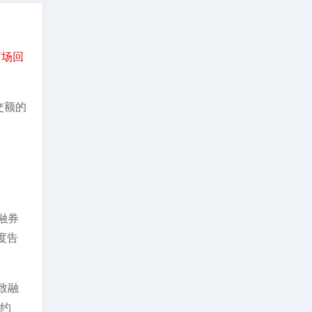
市场回
交额的
融券
度告
致融
线约