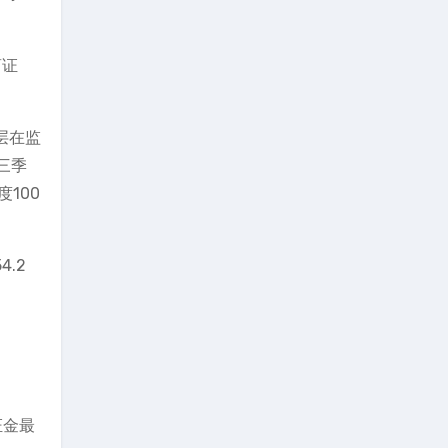
商证
层在监
三季
100
.2
证金最