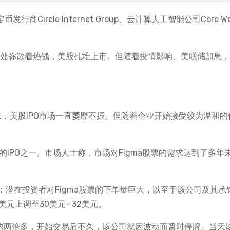
商Circle Internet Group、云计算人工智能公司Core We
四处弥散着热钱，美股扎堆上市。但随着疫情影响、美联储加息
来，美股IPO市场一直萎靡不振。但随着企业开始接受较为温和的
体量的IPO之一。市场人士称，市场对Figma股票的需求达到了多年
潜在投资者对Figma股票的下单量巨大，以至于该公司及其承
美元上调至30美元—32美元。
价的两倍多，开始交易后不久，该公司就因波动而暂时停牌。当天