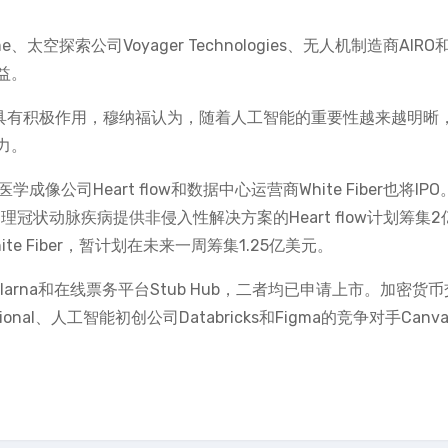
空探索公司Voyager Technologies、无人机制造商AIRO
收益。
场具有积极作用，穆纳福认为，随着人工智能的重要性越来越明晰
力。
学成像公司Heart flow和数据中心运营商White Fiber也将IPO。
断和管理冠状动脉疾病提供非侵入性解决方案的Heart flow计划筹集2
 Fiber，暂计划在未来一周筹集1.25亿美元。
arna和在线票务平台Stub Hub，二者均已申请上市。加密货
rnational、人工智能初创公司Databricks和Figma的竞争对手Can