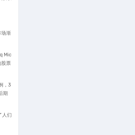
市场渐
Mic
的股票
例，3
后期
了人们