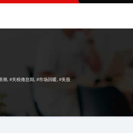
O浪潮
,
#关税倦怠期
,
#市场回暖
,
#美股