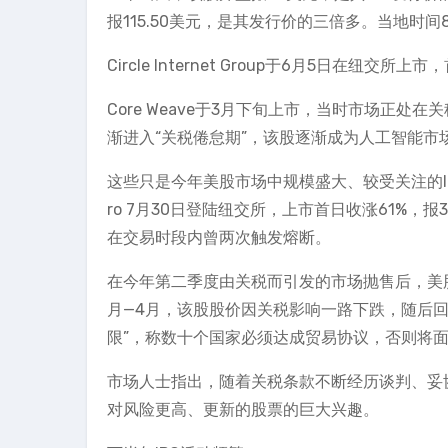
报115.50美元，是其发行价的三倍多。当地时间
Circle Internet Group于6月5日在纽交
Core Weave于3月下旬上市，当时市场正处在
渐进入“关税倦怠期”，该股逐渐成为人工智能市
这些只是今年美股市场中规模盛大、较受关注的IPO。
ro 7月30日登陆纽交所，上市首日收涨61%，报
在交易时段内曾两次触发熔断。
在今年第二季度由关税而引发的市场抛售后，美
月—4月，该股股价因关税影响一路下跌，随后回
限”，称数十个国家必须达成贸易协议，否则将
市场人士指出，随着关税条款不断经历谈判、妥
对风险更高、更新的股票的巨大兴趣。