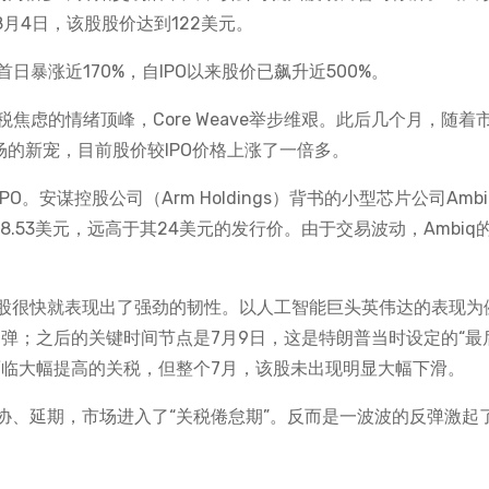
8月4日，该股股价达到122美元。
所上市，首日暴涨近170%，自IPO以来股价已飙升近500%。
关税焦虑的情绪顶峰，Core Weave举步维艰。此后几个月，随着
场的新宠，目前股价较IPO价格上涨了一倍多。
安谋控股公司（Arm Holdings）背书的小型芯片公司Ambiq 
38.53美元，远高于其24美元的发行价。由于交易波动，Ambiq
股很快就表现出了强劲的韧性。以人工智能巨头英伟达的表现为
弹；之后的关键时间节点是7月9日，这是特朗普当时设定的“最
面临大幅提高的关税，但整个7月，该股未出现明显大幅下滑。
协、延期，市场进入了“关税倦怠期”。反而是一波波的反弹激起