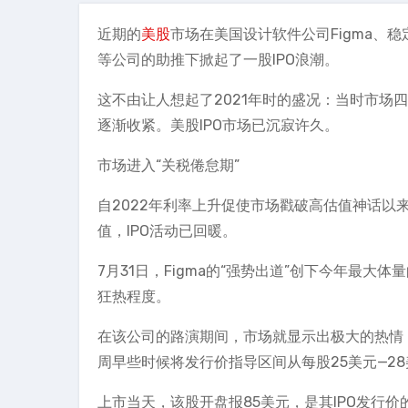
近期的
美股
市场在美国设计软件公司Figma、稳定币发行
等公司的助推下掀起了一股IPO浪潮。
这不由让人想起了2021年时的盛况：当时市场
逐渐收紧。美股IPO市场已沉寂许久。
市场进入“关税倦怠期”
自2022年利率上升促使市场戳破高估值神话以
值，IPO活动已回暖。
7月31日，Figma的“强势出道”创下今年最大
狂热程度。
在该公司的路演期间，市场就显示出极大的热情：
周早些时候将发行价指导区间从每股25美元—28
上市当天，该股开盘报85美元，是其IPO发行