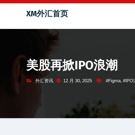
跳
XM外汇首页
至
内
容
美股再掀IPO浪潮
外汇资讯
12 月 30, 2025
#Figma
,
#IP