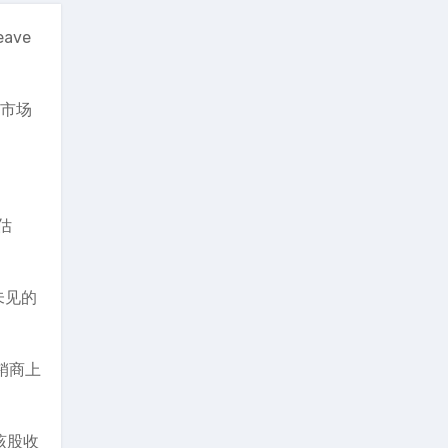
ave
，市场
估
未见的
销商上
该股收