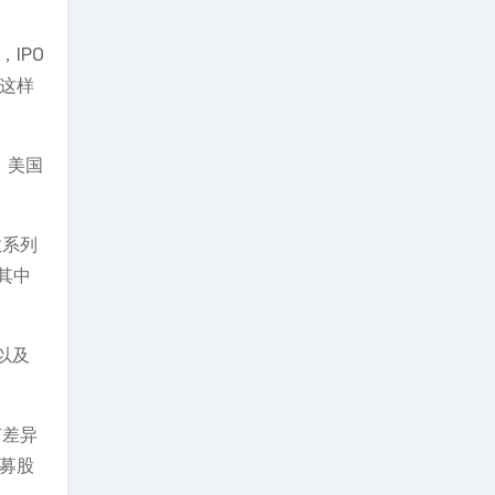
IPO
时这样
，美国
数系列
其中
e以及
有差异
私募股