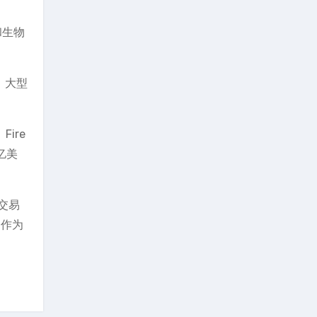
和生物
，大型
Fire
亿美
币交易
va作为