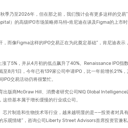
到秋季乃至2026年，但在那之前，我们预计会有更多这样的交易”，
apital）的高级IPO市场策略师马特·肯尼迪在谈及Figma的上市
开，而像Figma这样的IPO交易正在为此奠定基础”，肯尼迪表示
年上涨了5%，并从4月初的低点飙升了40%。Renaissance IPO指
8月1日，今年已有139家公司申请IPO，比一年前增长21%，
IPO交易活动仍将很繁忙。
raw Hill、消费者研究公司NIQ Global Intelligenc
一直平平，这些基本属于增长缓慢的行业或公司。
件、芯片制造和生物技术等行业，越来越明显的是——投资者对具
”，咨询公司Liberty Street Advisors首席投资官兼