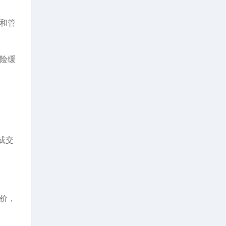
和管
险缓
成交
价，