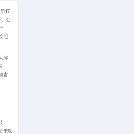
第17
平、公
行
按照
大浮
公
损害
经
管理规