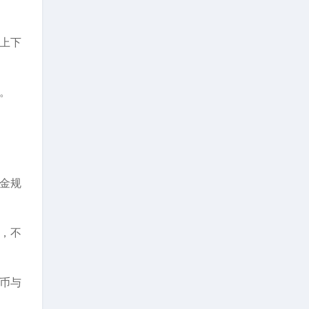
上下
。
金规
，不
币与