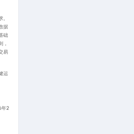
求。
数据
基础
则，
交易
健运
6年2