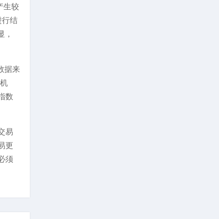
产生较
进行结
显，
数据来
易机
指数
交易
易更
必须