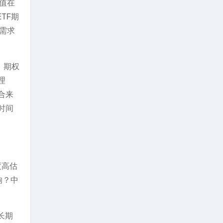
值在
TF期
需求
。期权
理
合来
时间
度高估
响？中
长期