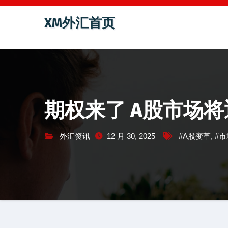
跳
XM外汇首页
至
内
容
期权来了 A股市场将
外汇资讯
12 月 30, 2025
#A股变革
,
#