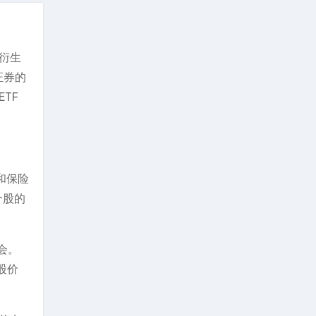
衍生
证券的
TF
和保险
个股的
会。
股价