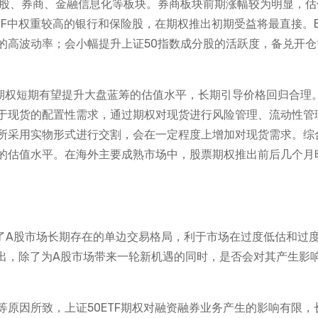
分股、券商、金融信息化等板块。券商板块前期涨幅较为明显，估
TF中权重较高的银行和保险股，在期权推出初期受益将最直接。E
的高波动率；会小幅提升上证50指数成分股的活跃度，备兑开仓
F期权短期有望提升大盘蓝筹的估值水平，长期引导价格回归合理
于现货的配置性需求，通过期权对现货进行风险管理、流动性管
所采用实物形式进行交割，会在一定程度上增加对现货需求。综
的估值水平。在海外主要成熟市场中，股票期权推出前后几个月
变了A股市场长期存在的单边交易格局，利于市场在过度低估和过
推出，除了为A股市场带来一轮新机遇的同时，是否会对其产生影
原因所致，上证50ETF期权对融资融券业务产生的影响有限，