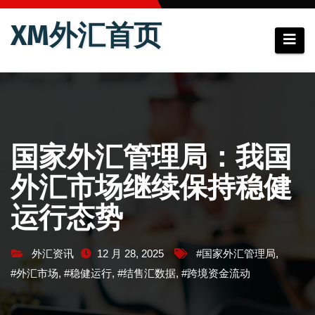
跳
XM外汇首页
至
内
容
国家外汇管理局：我国
外汇市场继续保持稳健
运行态势
外汇资讯
12 月 28, 2025
#国家外汇管理局
,
#外汇市场
,
#稳健运行
,
#结售汇数据
,
#跨境资金流动