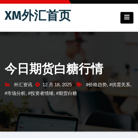
跳
XM外汇首页
至
内
容
今日期货白糖行情
外汇资讯
12 月 18, 2025
#价格趋势
,
#供需关系
,
#市场分析
,
#投资者情绪
,
#期货白糖