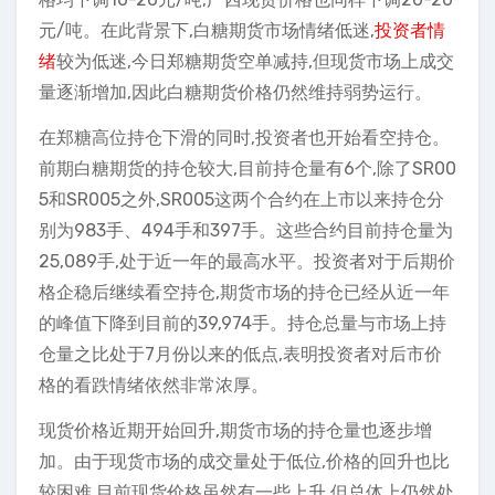
元/吨。在此背景下,白糖期货市场情绪低迷,
投资者情
绪
较为低迷,今日郑糖期货空单减持,但现货市场上成交
量逐渐增加,因此白糖期货价格仍然维持弱势运行。
在郑糖高位持仓下滑的同时,投资者也开始看空持仓。
前期白糖期货的持仓较大,目前持仓量有6个,除了SR00
5和SR005之外,SR005这两个合约在上市以来持仓分
别为983手、494手和397手。这些合约目前持仓量为
25,089手,处于近一年的最高水平。投资者对于后期价
格企稳后继续看空持仓,期货市场的持仓已经从近一年
的峰值下降到目前的39,974手。持仓总量与市场上持
仓量之比处于7月份以来的低点,表明投资者对后市价
格的看跌情绪依然非常浓厚。
现货价格近期开始回升,期货市场的持仓量也逐步增
加。由于现货市场的成交量处于低位,价格的回升也比
较困难,目前现货价格虽然有一些上升,但总体上仍然处