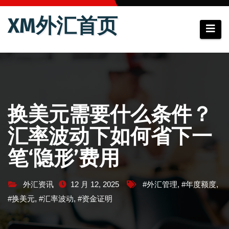
跳
XM外汇首页
至
内
容
换美元需要什么条件？
汇率波动下如何省下一
笔‘隐形’费用
外汇资讯
12 月 12, 2025
#外汇管理
,
#年度额度
,
#换美元
,
#汇率波动
,
#资金证明