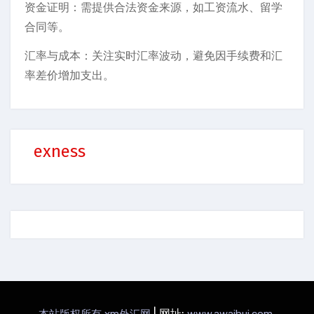
资金证明：需提供合法资金来源，如工资流水、留学
合同等。
汇率与成本：关注实时汇率波动，避免因手续费和汇
率差价增加支出。
exness
|
网址:
.
本站版权所有 xm外汇网
www.awaihui.com