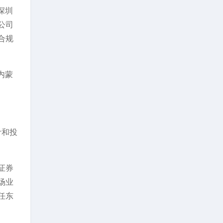
深圳
公司
合规
内蒙
计和投
证券
场业
任东