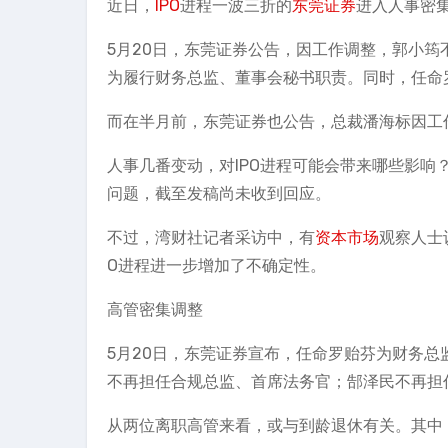
近日，
IPO
进程一波三折的
东莞证券
进入人事密
5月20日，东莞证券公告，因工作调整，郭小
为履行财务总监、董事会秘书职责。同时，任命
而在半月前，东莞证券也公告，总裁潘海标因工
人事几番变动，对IPO进程可能会带来哪些影响
问题，截至发稿尚未收到回应。
不过，湾财社记者采访中，有
资本市场
观察人士
O进程进一步增加了不确定性。
高管密集调整
5月20日，东莞证券宣布，任命罗贻芬为财务
不再担任合规总监、首席法务官；郜泽民不再担
从两位离职高管来看，或与到龄退休有关。其中，