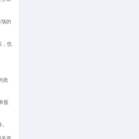
市场的
后，也
的批
券股
券。
相关资