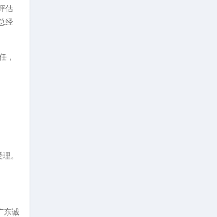
评估
总经
任，
受理。
广东诚