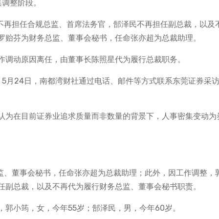
集调整阶段。
筠不再担任合规总监、首席法务官，郜泽民不再担任副总裁，以及
罗贻芬为财务总监、董事会秘书，任命张亦超为总裁助理。
作调动原因离任，由董事长陈照星代为履行总裁职务。
？5月24日，南都湾财社通过电话、邮件等方式联系东莞证券采
认为在目前证券业追求质量而非数量的背景下，人事密集变动为券
总监、董事会秘书，任命张亦超为总裁助理；此外，因工作调整，
任副总裁，以及不再代为履行财务总监、董事会秘书职责。
郭小筠，女，今年55岁；郜泽民，男，今年60岁。