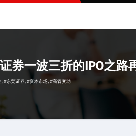
证券一波三折的IPO之路
性
,
#东莞证券
,
#资本市场
,
#高管变动