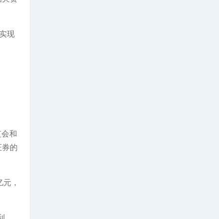
实现
监会和
证券的
亿元，
利。