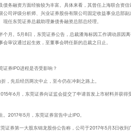
及债务融资方面经验较为丰富。具体来看，其曾任上海联合资信
限公司评级分析师、兴业证券股份有限公司固定收益事业总部副
。现任东莞证券总裁助理兼债务融资总部总经理。
半个月。5月8日，东莞证券公告，总裁潘海标因工作调动原因离
事会审议通过起生效，至董事会聘任新的总裁之日止。
证券IPO进程是否受影响？
曲折，先后经历两次中止，至今仍在冲刺之路上。
2015年6月，东莞证券向证监会提交了申请首发上市材料并获得
2017年5月，东莞证券宣告中止IPO。
东莞证券第一大股东锦龙股份公告称，公司于2017年5月3日收到