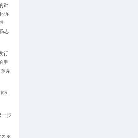
的辩
起诉
帮
杨志
发行
的申
意东莞
该司
仅一步
证券来