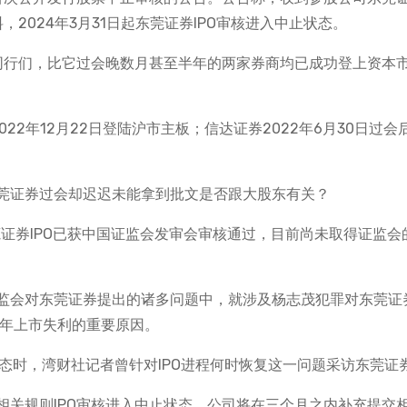
2024年3月31日起东莞证券IPO审核进入中止状态。
的同行们，比它过会晚数月甚至半年的两家券商均已成功登上资本
022年12月22日登陆沪市主板；信达证券2022年6月30日过会
莞证券过会却迟迟未能拿到批文是否跟大股东有关？
证券IPO已获中国证监会发审会审核通过，目前尚未取得证监会
监会对东莞证券提出的诸多问题中，就涉及杨志茂犯罪对东莞证
7年上市失利的重要原因。
状态时，湾财社记者曾针对IPO进程何时恢复这一问题采访东莞证
相关规则IPO审核进入中止状态，公司将在三个月之内补充提交