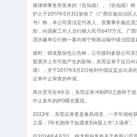
展律师事务所发来的《告知函》，《告知函》称
护人于2017年5月3日签收了《广西壮族自治
书》称，本公司原法定代表人、原董事长杨志茂
助，向国家工作人员行贿人民币6411万元。广
茂涉嫌单位行贿一案向南宁铁路运输中级法院提
彼时，锦龙股份也公告称，公司接到参股公司东
股票并上市可能产生的影响，东莞证券于近日向
请》，并于2017年5月2日收到中国证监会出
证券中止审查的申请。
再次苦等近4年后，东莞证券冲刺IPO之路终于
中止多年的IPO曙光重现。
2022年，东莞证券更是春风得意，一开年就收获
之遥，7年长跑终于如愿拿到A股上市“入场券”。
但2024年4月1日，锦龙股份发布关于参股公