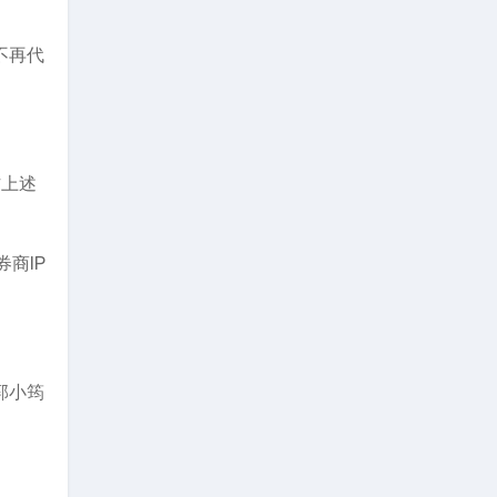
不再代
访上述
商IP
郭小筠