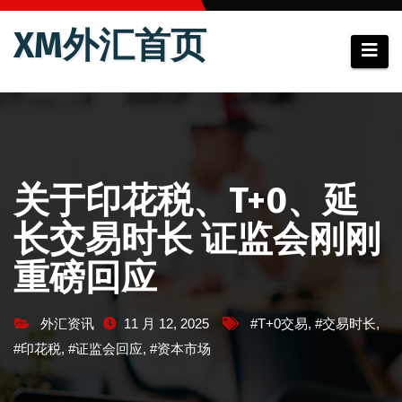
跳
XM外汇首页
至
内
容
关于印花税、T+0、延
长交易时长 证监会刚刚
重磅回应
外汇资讯
11 月 12, 2025
#T+0交易
,
#交易时长
,
#印花税
,
#证监会回应
,
#资本市场