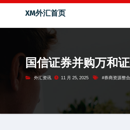
跳
XM外汇首页
至
内
容
国信证券并购万和证
外汇资讯
11 月 25, 2025
#券商资源整