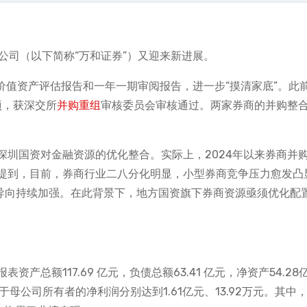
有限公司（以下简称“万和证券”）又迎来新进展。
价值资产评估报告和一年一期审阅报告，进一步“摸清家底”。此
项，获深交所
并购重组
审核委员会审核通过。两家券商的并购整
深圳国资对金融资源的优化整合。实际上，2024年以来券商并
提到，目前，券商行业二八分化明显，小型券商竞争压力愈发凸
”导向持续加强。在此背景下，地方国资旗下券商资源亟须优化配
资产总额117.69 亿元，负债总额63.41 亿元，净资产54.28
于母公司所有者的净利润分别达到1.61亿元、13.92万元。其中，