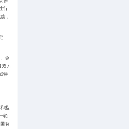
要依
性行
赋能，
定
新、金
及双方
域特
准和监
一轮
力国有