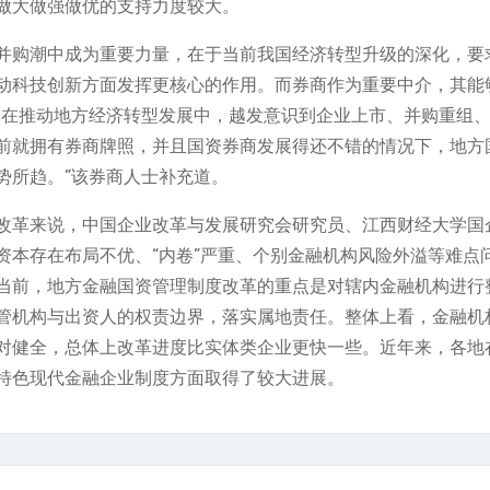
做大做强做优的支持力度较大。
并购潮中成为重要力量，在于当前我国经济转型升级的深化，要
动科技创新方面发挥更核心的作用。而券商作为重要中介，其能
资在推动地方经济转型发展中，越发意识到企业上市、并购重组
前就拥有券商牌照，并且国资券商发展得还不错的情况下，地方
势所趋。”该券商人士补充道。
改革来说，中国企业改革与发展研究会研究员、江西财经大学国
资本存在布局不优、“内卷”严重、个别金融机构风险外溢等难点
当前，地方金融国资管理制度改革的重点是对辖内金融机构进行
管机构与出资人的权责边界，落实属地责任。整体上看，金融机
对健全，总体上改革进度比实体类企业更快一些。近年来，各地
特色现代金融企业制度方面取得了较大进展。