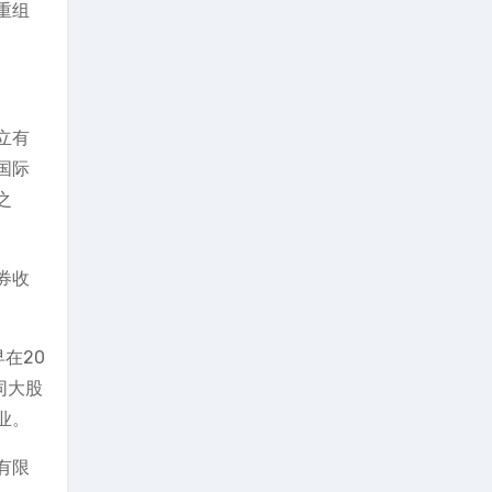
重组
立有
国际
之
券收
在20
同大股
业。
有限