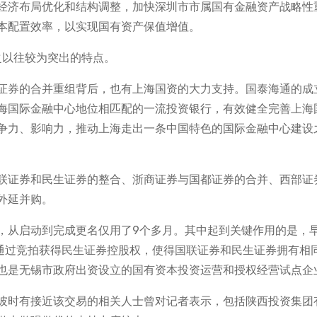
经济布局优化和结构调整，加快深圳市市属国有金融资产战略性
本配置效率，以实现国有资产保值增值。
之以往较为突出的特点。
证券的合并重组背后，也有上海国资的大力支持。国泰海通的成
海国际金融中心地位相匹配的一流投资银行，有效健全完善上海
争力、影响力，推动上海走出一条中国特色的国际金融中心建设
联证券和民生证券的整合、浙商证券与国都证券的合并、西部证
外延并购。
，从启动到完成更名仅用了9个多月。其中起到关键作用的是，早
已通过竞拍获得民生证券控股权，使得国联证券和民生证券拥有相
也是无锡市政府出资设立的国有资本投资运营和授权经营试点企
彼时有接近该交易的相关人士曾对记者表示，包括陕西投资集团