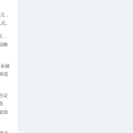
亿元，
亿元。
上，
战略
，金融
身现
在证
而
能加