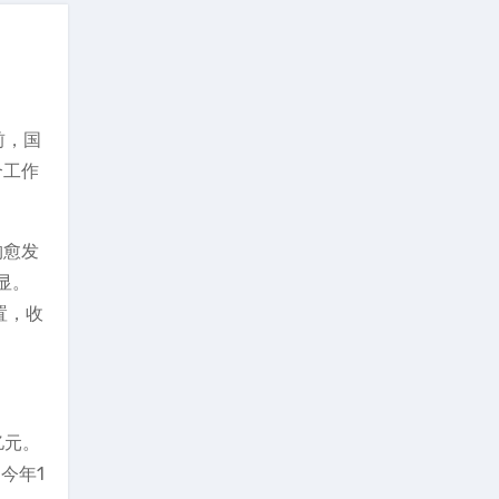
前，国
合工作
购愈发
显。
置，收
亿元。
今年1