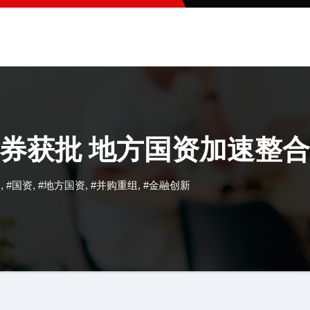
券获批 地方国资加速整
合
,
#国资
,
#地方国资
,
#并购重组
,
#金融创新