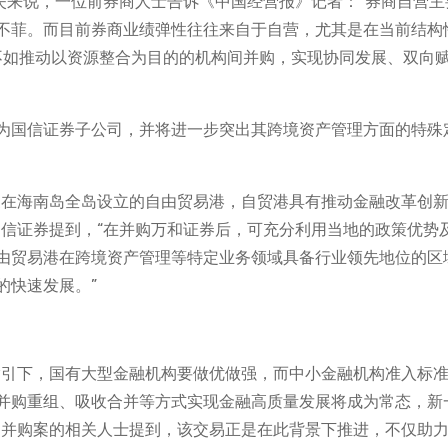
失来说，一位前券商人士告诉《中国经营报》记者：“券商自营主
不菲。而目前券商业绩弹性往往来自于自营，尤其是在当前结构
，不如推动以资源整合为目的的机构间并购，实现协同发展、双向
为国信证券子公司，并将进一步突出其跨境资产管理方面的特殊
家在海南岛全岛设立的自由贸易港，自贸港具有推动金融改革创
国信证券提到，“在并购万和证券后，可充分利用当地的政策优势
由贸易港在跨境资产管理等特定业务领域具备行业领先地位的区
的快速发展。”
指引下，国有大型金融机构要做优做强，而中小金融机构准入标
并购重组、吸收合并等方式实现金融高质量发展将成为常态，新
述并购案的相关人士提到，该交易正是在此背景下推进，不仅助