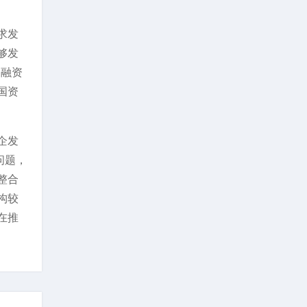
求发
够发
、融资
国资
企发
问题，
整合
构较
在推