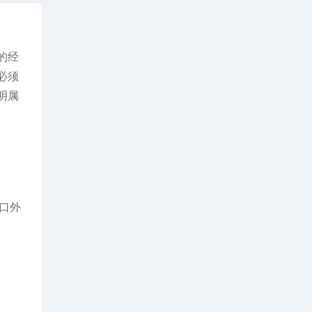
的经
必须
明属
口外