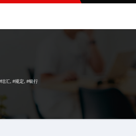
#结汇
,
#规定
,
#银行