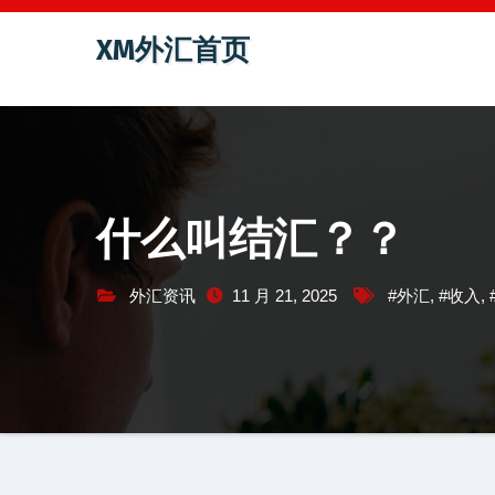
跳
XM外汇首页
至
内
容
什么叫结汇？？
外汇资讯
11 月 21, 2025
#外汇
,
#收入
,