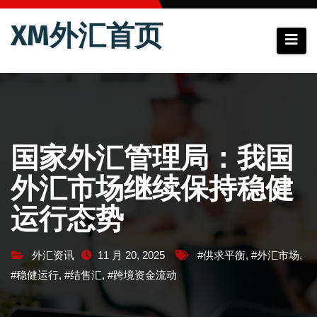
跳
XM外汇首页
至
内
容
国家外汇管理局：我国
外汇市场继续保持稳健
运行态势
外汇资讯
11 月 20, 2025
#供求平衡
,
#外汇市场
,
#稳健运行
,
#结售汇
,
#跨境资金流动