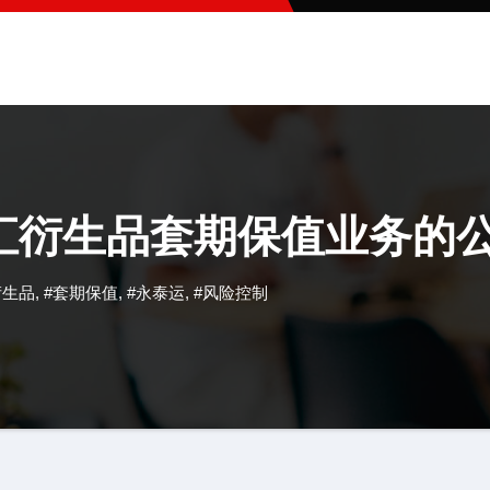
外汇衍生品套期保值业务的
衍生品
,
#套期保值
,
#永泰运
,
#风险控制