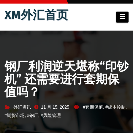
跳
XM外汇首页
至
内
容
钢厂利润逆天堪称“印钞
机” 还需要进行套期保
值吗？
外汇资讯
11 月 15, 2025
#套期保值
,
#成本控制
,
#期货市场
,
#钢厂
,
#风险管理