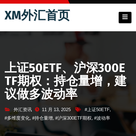
跳
XM外汇首页
至
内
容
上证50ETF、沪深300E
TF期权：持仓量增，建
议做多波动率
外汇资讯
11 月 13, 2025
#上证50ETF
,
#多维度变化
,
#持仓量增
,
#沪深300ETF期权
,
#波动率