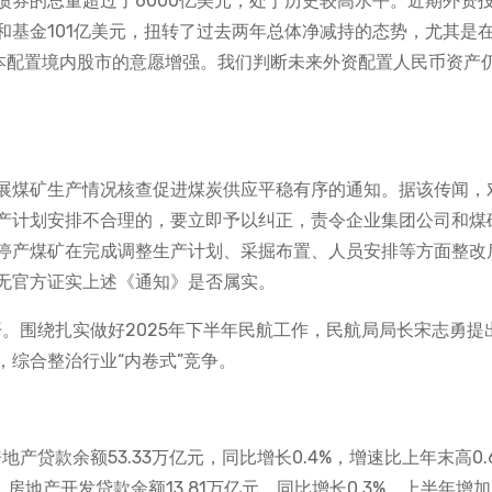
债券的总量超过了6000亿美元，处于历史较高水平。近期外资
基金101亿美元，扭转了过去两年总体净减持的态势，尤其是在
资本配置境内股市的意愿增强。我们判断未来外资配置人民币资产
展煤矿生产情况核查促进煤炭供应平稳有序的通知。据该传闻，
产计划安排不合理的，要立即予以纠正，责令企业集团公司和煤
停产煤矿在完成调整生产计划、采掘布置、人员安排等方面整改
无官方证实上述《通知》是否属实。
开。围绕扎实做好2025年下半年民航工作，民航局局长宋志勇提
综合整治行业“内卷式”竞争。
产贷款余额53.33万亿元，同比增长0.4%，增速比上年末高0.
房地产开发贷款余额13.81万亿元，同比增长0.3%，上半年增加2