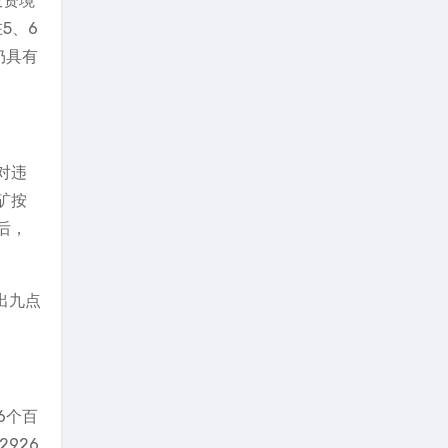
投资境
5、6
仍具有
对违
矿按
后，
出九点
6个百
926