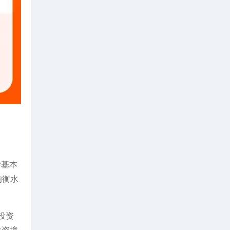
持基本
均衡水
投资