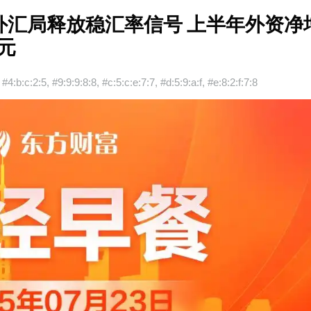
车」外汇局释放稳汇率信号 上半年外资净
元
#4:b:c:2:5
,
#9:9:9:8:8
,
#c:5:c:e:7:7
,
#d:5:9:a:f
,
#e:8:2:f:7:8