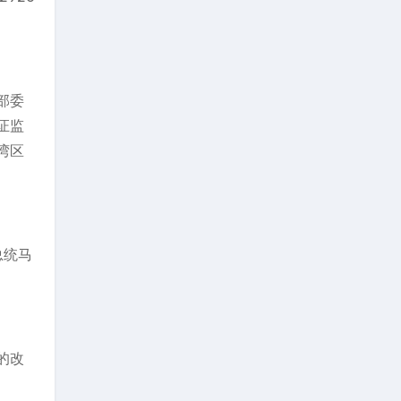
部委
证监
湾区
总统马
。
的改