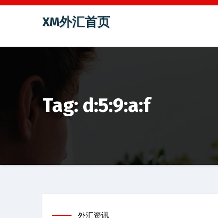
跳
XM外汇首页
至
内
容
Tag: d:5:9:a:f
外汇资讯