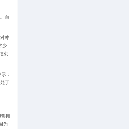
外。而
以对冲
常少
结束
表示：
间处于
M曾拥
，因为