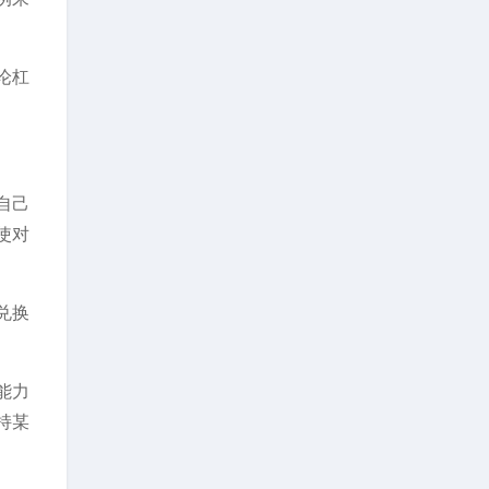
论杠
自己
使对
兑换
能力
持某