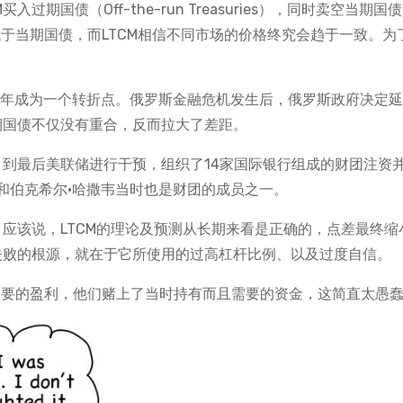
期国债（Off-the-run Treasuries），同时卖空当期国债
的流动性稍低于当期国债，而LTCM相信不同市场的价格终究会趋于一致。
8年成为一个转折点。俄罗斯金融危机发生后，俄罗斯政府决定
期国债不仅没有重合，反而拉大了差距。
。到最后美联储进行干预，组织了14家国际银行组成的财团注资
特和伯克希尔·哈撒韦当时也是财团的成员之一。
。应该说，LTCM的理论及预测从长期来看是正确的，点差最终缩
M失败的根源，就在于它所使用的过高杠杆比例、以及过度自信。
需要的盈利，他们赌上了当时持有而且需要的资金，这简直太愚蠢