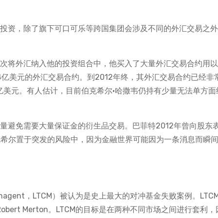
汇投资，除了旗下可口可乐等跨国集团会涉及不同的外汇交易之
首次将外汇纳入他的投资组合中，他买入了大量外汇交易合约用
14亿美元的外汇交易合约。到2012年终，其外汇交易合约已经非
56亿美元。有人估计，目前伯克希尔·哈撒韦仍持有少量无法单方面
量避免需要大量保证金的衍生品交易。巴菲特2012年曾向股东
克希尔置于突发的风险中，因为金融世界可能因为一条消息而瞬
l Managent，LTCM）被认为是史上最大的对冲基金失败案例。LTC
Robert Merton。LTCM的目标是在两种不同市场之间进行套利