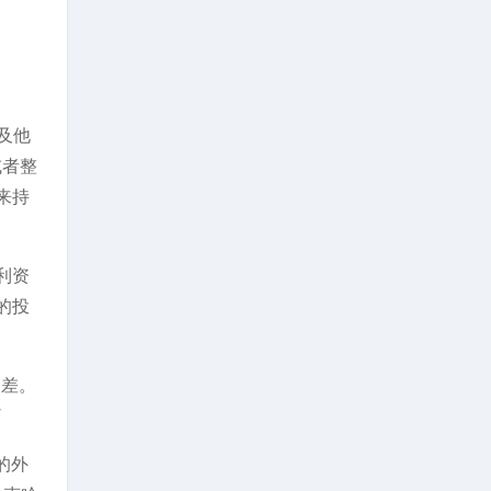
以及他
或者整
来持
利资
的投
偏差。
”
的外