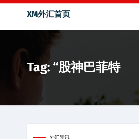
跳
XM外汇首页
至
内
容
Tag: “股神巴菲特
外汇资讯