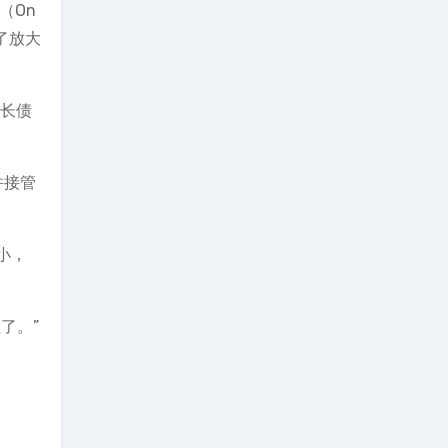
（On
为了放大
延长债
并接管
小，
了。”