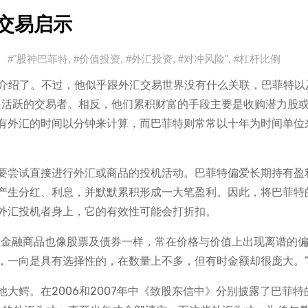
及交易启示
#"股神巴菲特
,
#价值投资
,
#外汇投资
,
#对冲风险"
,
#杠杆比例
），不用多介绍了。不过，他似乎跟外汇交易世界没有什么关联，巴菲特
r）都不是活跃的交易者。相反，他们累积财富的手段主要是收购潜力股
有外汇的时间以分钟来计算，而巴菲特则常常以十年为时间单位
要尝试直接进行外汇或商品的投机活动。巴菲特偏爱长期持有盈
产生分红、利息，并默默累积形成一大笔盈利。因此，将巴菲特
外汇投机者身上，它的有效性可能会打折扣。
性金融商品也像股票及债券一样，常在价格与价值上出现离谱的
，一向是具有选择性的，在数量上不多，但有时金额却很庞大。
大鳄。在2006和2007年中《致股东信中》分别披露了巴菲特