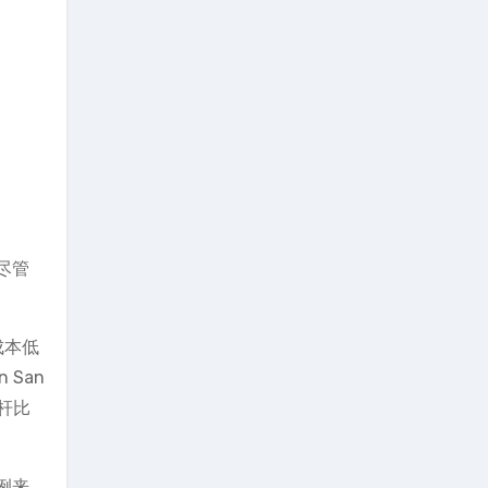
尽管
成本低
 San
杠杆比
例来