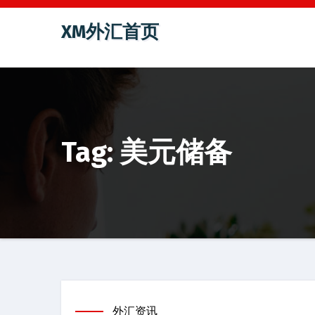
跳
XM外汇首页
至
内
容
Tag: 美元储备
外汇资讯