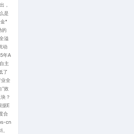
指出，
么是
金*
动的
全溢
扰动
5年A
建自主
低了
产业全
“效
板块？
根据E
度合
s-cn
倾斜。