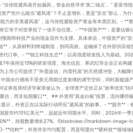
“当传统避风港开始漏风，资金自然寻求‘第二锚点’。” 姜富伟
国资产凭什么能当“避风港”？不止是增长，更是“安全”那么，为什
力的非美避风港”，这与传统避险资产黄金有本质区别。- **黄
有它等于对世界投了一张不信任票。- **中国资产**：是重估驱
利预期和科技产业的现金流作为支撑。具体来说，中国资产的“安
业链**：从原材料到终端制造，协同高效。这确保了在外部供应链
订单。- **独立科技生态**：以高强度研发投入为基础。202
连续7年保持近13%的研发强度。海光信息、寒武纪等企业正在构
**：为上市公司提供了“外需波动、内需托底”的天然缓冲垫，大幅降
**：中国央行拥有不受美元周期过度束缚的调节空间，同时新能源
证券首席经济学家章俊认为，全球资产定价正从“效率优先”转向
重估，而非短期窗口**。## 外资用“真金白银”投票，流向哪些
示，外资正在以实际行动呼应“避风港”的叙事。- **股市**：
中国股市约131亿美元**，远超近年同期水平。同时，2026年一季
持股数量增长27%。!(blockview://markdown-image-to
4c2bb47f)- **结构**：外资并非均匀配置，而是明显向**硬科技**领域