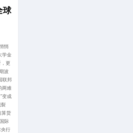
全球
静悄悄
大学金
断，更
期波
国联邦
的两难
”变成
现裂
结算货
国际
球央行