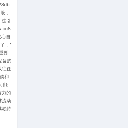
28db
分股，
。这引
acc8
关心自
了，*
重要
完备的
以往任
美债和
可能
有力的
球流动
其独特