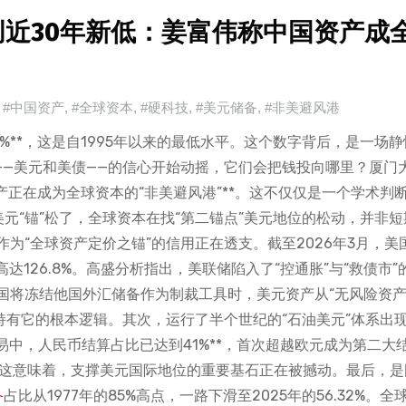
%创近30年新低：姜富伟称中国资产成
#中国资产
,
#全球资本
,
#硬科技
,
#美元储备
,
#非美避风港
32%**，这是自1995年以来的最低水平。这个数字背后，是一场
——美元和美债——的信心开始动摇，它们会把钱投向哪里？厦门
产正在成为全球资本的“非美避风港”**。这不仅仅是一个学术判
美元“锚”松了，全球资本在找“第二锚点”美元地位的松动，并非短
为“全球资产定价之锚”的信用正在透支。截至2026年3月，美
高达126.8%。高盛分析指出，美联储陷入了“控通胀”与“救债市”
国将冻结他国外汇储备作为制裁工具时，美元资产从“无风险资产
持有它的根本逻辑。其次，运行了半个世纪的“石油美元”体系出
贸易中，人民币结算占比已达到41%**，首次超越欧元成为第二大
。这意味着，支撑美元国际地位的重要基石正在被撼动。最后，是
备
占比从1977年的85%高点，一路下滑至2025年的56.32%。全