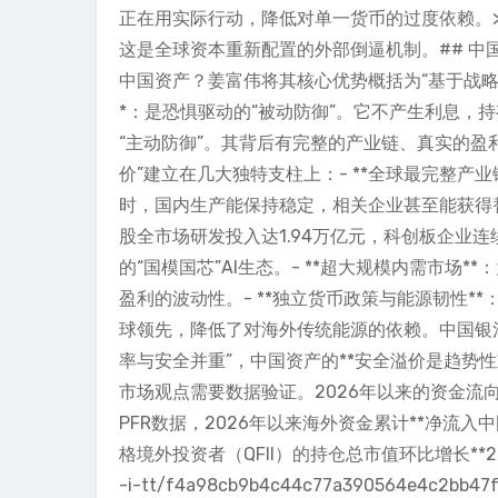
正在用实际行动，降低对单一货币的过度依赖。> 
这是全球资本重新配置的外部倒逼机制。## 中
中国资产？姜富伟将其核心优势概括为“基于战略能
*：是恐惧驱动的“被动防御”。它不产生利息，持
“主动防御”。其背后有完整的产业链、真实的盈
价”建立在几大独特支柱上：- **全球最完整产
时，国内生产能保持稳定，相关企业甚至能获得替代
股全市场研发投入达1.94万亿元，科创板企业
的“国模国芯”AI生态。- **超大规模内需市场
盈利的波动性。- **独立货币政策与能源韧性
球领先，降低了对海外传统能源的依赖。中国银河
率与安全并重”，中国资产的**安全溢价是趋势性
市场观点需要数据验证。2026年以来的资金流向显
PFR数据，2026年以来海外资金累计**净流入
格境外投资者（QFII）的持仓总市值环比增长**20%**，
-i-tt/f4a98cb9b4c44c77a390564e