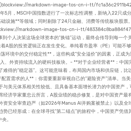
://markdown-image-tos-cn-i-tt/fc1a36c2911b4
*：2026年5月，MSCI中国指数进行了一次标志性调整，新纳入22只成
力基础设施**等领域；同时剔除了24只金融、消费等传统板块股票
markdown-image-tos-cn-i-tt/483384c8ba884f47
从宏观叙事到个人决策这场全球资本的“换锚”运动，最终会传导到每一个
意味着A股的投资逻辑正在发生变化。单纯看市盈率（PE）可能不够
荡环境中的交付稳定性**，这些构成“安全溢价”的因素，正成为
入、外资持续流入的硬科技板块。- **对于企业经营者**：中国
了难得的“稳定器”。这可能意味着，布局国内市场和供应链，比
产配置需求的人**：你需要重新审视自己的“避险资产”清单。当
于与美元体系相关性较低、且具备基本面增长潜力的中国资产，
席经济学家董忠云所言，A股业绩的稳步修复，是对中国资产最
安全审查趋严（如2026年Manus AI并购案被禁止）以及全
趋势已经形成：在全球寻找“第二锚点”的旅程中，中国资产凭借
中央。