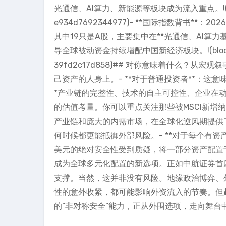
光通信、AI算力、新能源等板块成为流入重点。!(blockview
e934d7692344977)- **国际指数背书*
其中19只是A股，主要集中在**光通信、AI算
导全球被动资金持续增配中国新经济板块。!(blockview://
39fd2c17d858)## 对你意味着什么？
己资产的人身上。- **对于普通投资者**：这
*产业链的完整性、技术的自主可控性、企业在动
的估值考量。你可以重点关注那些被MSCI新增纳
产业链和庞大的内需市场，在全球化逆风期提供
何时候都更能抵御外部风险。- **对于每个有资
美元的绝对安全性受到质疑，将一部分资产配置
成为全球多元化配置的新选项。正如中航证券首
支撑。当然，这并非没有风险。地缘政治博弈、外资
性的意外收紧，都可能影响外资流入的节奏。但
的“非对称安全”能力，正从外围选项，走向舞台