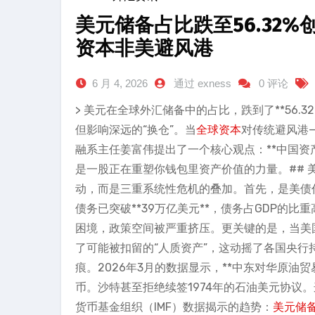
美元储备占比跌至56.32
资本非美避风港
6 月 4, 2026
通过 exness
0 评论
> 美元在全球外汇储备中的占比，跌到了**56.
但影响深远的“换仓”。当
全球资本
对传统避风港
融系主任姜富伟提出了一个核心观点：**中国资
是一股正在重塑你钱包里资产价值的力量。## 
动，而是三重系统性危机的叠加。首先，是美债作
债务已突破**39万亿美元**，债务占GDP的比重
困境，政策空间被严重挤压。更关键的是，当美
了可能被扣留的“人质资产”，这动摇了各国央行
痕。2026年3月的数据显示，**中东对华原油
币。沙特甚至拒绝续签1974年的石油美元协议
货币基金组织（IMF）数据揭示的趋势：
美元储