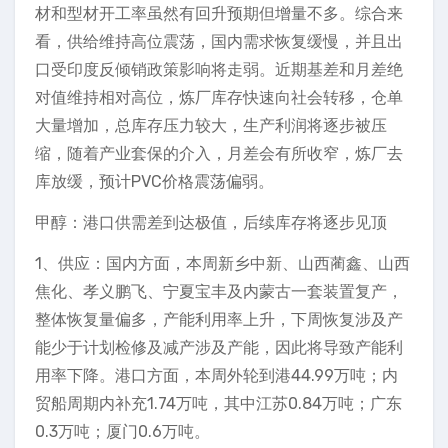
材和型材开工率虽然有回升预期但增量不多。综合来
看，供给维持高位震荡，国内需求恢复缓慢，并且出
口受印度反倾销政策影响将走弱。近期基差和月差绝
对值维持相对高位，炼厂库存快速向社会转移，仓单
大量增加，总库存压力较大，生产利润将逐步被压
缩，随着产业套保的介入，月差会有所收窄，炼厂去
库放缓，预计PVC价格震荡偏弱。
甲醇：港口供需差到达极值，后续库存将逐步见顶
1、供应：国内方面，本周新乡中新、山西蔺鑫、山西
焦化、孝义鹏飞、宁夏宝丰及内蒙古一套装置复产，
整体恢复量偏多，产能利用率上升，下周恢复涉及产
能少于计划检修及减产涉及产能，因此将导致产能利
用率下降。港口方面，本周外轮到港44.99万吨；内
贸船周期内补充1.74万吨，其中江苏0.84万吨；广东
0.3万吨；厦门0.6万吨。