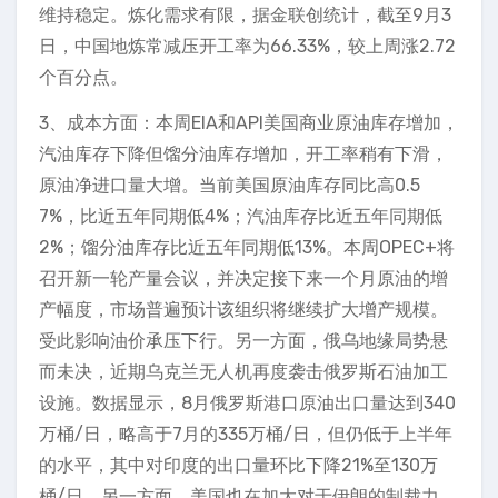
维持稳定。炼化需求有限，据金联创统计，截至9月3
日，中国地炼常减压开工率为66.33%，较上周涨2.72
个百分点。
3、成本方面：本周EIA和API美国商业原油库存增加，
汽油库存下降但馏分油库存增加，开工率稍有下滑，
原油净进口量大增。当前美国原油库存同比高0.5
7%，比近五年同期低4%；汽油库存比近五年同期低
2%；馏分油库存比近五年同期低13%。本周OPEC+将
召开新一轮产量会议，并决定接下来一个月原油的增
产幅度，市场普遍预计该组织将继续扩大增产规模。
受此影响油价承压下行。另一方面，俄乌地缘局势悬
而未决，近期乌克兰无人机再度袭击俄罗斯石油加工
设施。数据显示，8月俄罗斯港口原油出口量达到340
万桶/日，略高于7月的335万桶/日，但仍低于上半年
的水平，其中对印度的出口量环比下降21%至130万
桶/日。另一方面，美国也在加大对于伊朗的制裁力