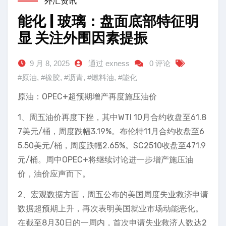
外汇资讯
能化 | 玻璃：盘面底部特征明
显 关注外围因素提振
9 月 8, 2025
通过 exness
0 评论
#原油
,
#橡胶
,
#沥青
,
#燃料油
,
#能化
原油：OPEC+超预期增产再度施压油价
1、周五油价再度下挫，其中WTI 10月合约收盘至61.8
7美元/桶，周度跌幅3.19%。布伦特11月合约收盘至6
5.50美元/桶，周度跌幅2.65%。SC2510收盘至471.9
元/桶。周中OPEC+将继续讨论进一步增产施压油
价，油价应声而下。
2、宏观数据方面，周五公布的美国周度失业救济申请
数据超预期上升，再次表明美国就业市场动能恶化。
在截至8月30日的一周内，首次申请失业救济人数达2