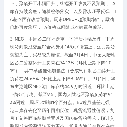
下，聚酯开工小幅回升，终端开工恢复不及预期，TA
库存持续磨底，随着检修落实，以及需求旺季反弹，T
A基本面存改善预期。周末OPEC+超预期增产，原油
价格再度承压，TA价格或跟随成本端震荡偏弱。
3. MEG：本周乙二醇外盘重心下行后小幅反弹，下周
现货商谈成交至01合约升水145元/吨偏上，远月期货
观望为主，买盘较为谨慎。截至9月4日，中国大陆地
区乙二醇整体开工负荷在74.12%（环比上期下降1.0
1%），其中草酸催化加氢法（合成气）制乙二醇开工
负荷在74.68%（环比上期下降3.06%）。9月1日，华
东主港地区MEG港口库存约44.9万吨附近，环比上期
下降5.1万吨。截至9.5，国内大陆地区聚酯负荷在91.
3%附近，周环比增加1个百分点。EG近月基差走强，
港口库存去化至历年同期低位，现货流通性偏紧，九
月下旬将面临船期后置以及国庆备货的需求，预计交
割周期内货源流转压力不小。10月内通辽金煤存在检