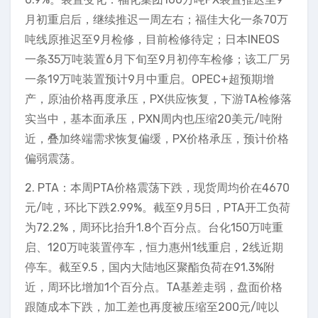
月初重启后，继续推迟一周左右；福佳大化一条70万
吨线原推迟至9月检修，目前检修待定；日本INEOS
一条35万吨装置6月下旬至9月初停车检修；该工厂另
一条19万吨装置预计9月中重启。OPEC+超预期增
产，原油价格再度承压，PX供应恢复，下游TA检修落
实当中，基本面承压，PXN周内也压缩20美元/吨附
近，叠加终端需求恢复偏缓，PX价格承压，预计价格
偏弱震荡。
2. PTA：本周PTA价格震荡下跌，现货周均价在4670
元/吨，环比下跌2.99%。截至9月5日，PTA开工负荷
为72.2%，周环比抬升1.8个百分点。台化150万吨重
启、120万吨装置停车，恒力惠州1线重启，2线近期
停车。截至9.5，国内大陆地区聚酯负荷在91.3%附
近，周环比增加1个百分点。TA基差走弱，盘面价格
跟随成本下跌，加工差也再度被压缩至200元/吨以