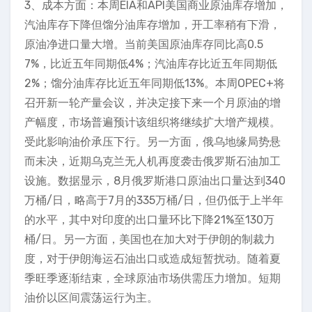
3、成本方面：本周EIA和API美国商业原油库存增加，
汽油库存下降但馏分油库存增加，开工率稍有下滑，
原油净进口量大增。当前美国原油库存同比高0.5
7%，比近五年同期低4%；汽油库存比近五年同期低
2%；馏分油库存比近五年同期低13%。本周OPEC+将
召开新一轮产量会议，并决定接下来一个月原油的增
产幅度，市场普遍预计该组织将继续扩大增产规模。
受此影响油价承压下行。另一方面，俄乌地缘局势悬
而未决，近期乌克兰无人机再度袭击俄罗斯石油加工
设施。数据显示，8月俄罗斯港口原油出口量达到340
万桶/日，略高于7月的335万桶/日，但仍低于上半年
的水平，其中对印度的出口量环比下降21%至130万
桶/日。另一方面，美国也在加大对于伊朗的制裁力
度，对于伊朗海运石油出口或造成短暂扰动。随着夏
季旺季逐渐结束，全球原油市场供需压力增加。短期
油价以区间震荡运行为主。