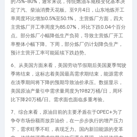
的75%-80%，通常来说，传统燃油车规模变化基本决
定了汽、柴油消费天花板。至9月4日，山东地炼开工
率周度环比增加0.5%至50.1% 。主营炼厂方面，四大
主营炼厂开工率周度为85.07%，环比下跌0.04个百分
点。部分炼厂小幅降低生产负荷，导致主营炼厂开工
率整体小幅下降。下周，部分炼厂仍计划降负生产，
预计主营开工率可能延续下跌趋势。
6、从美国方面来看，美国劳动节假期后美国夏季驾驶
季将结束，这标志着美国最高需求期结束，能源需求
在淡季期间将下降的预期导致油价承压。数据显示，
美国原油产量引申需求量周度为1982万桶/日，周环
比下降20万桶/日。需求面也面临多重考验。
7、综合来看，原油目前的主要矛盾在于OPEC+为了
争夺市场份额而放弃油价，在一步步执行的增产压力
下，需求旺季不旺，表现乏力。国内新旧能源的变革