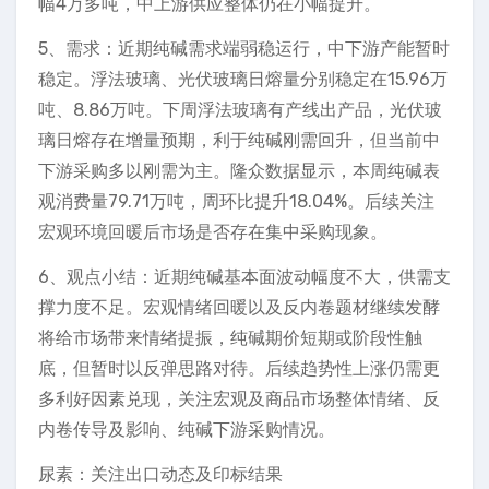
幅4万多吨，中上游供应整体仍在小幅提升。
5、需求：近期纯碱需求端弱稳运行，中下游产能暂时
稳定。浮法玻璃、光伏玻璃日熔量分别稳定在15.96万
吨、8.86万吨。下周浮法玻璃有产线出产品，光伏玻
璃日熔存在增量预期，利于纯碱刚需回升，但当前中
下游采购多以刚需为主。隆众数据显示，本周纯碱表
观消费量79.71万吨，周环比提升18.04%。后续关注
宏观环境回暖后市场是否存在集中采购现象。
6、观点小结：近期纯碱基本面波动幅度不大，供需支
撑力度不足。宏观情绪回暖以及反内卷题材继续发酵
将给市场带来情绪提振，纯碱期价短期或阶段性触
底，但暂时以反弹思路对待。后续趋势性上涨仍需更
多利好因素兑现，关注宏观及商品市场整体情绪、反
内卷传导及影响、纯碱下游采购情况。
尿素：关注出口动态及印标结果