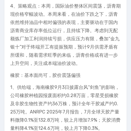
4、策略观点：本周，国际油价整体区间震荡，沥青期
现价格窄幅波动。本周来看，在油价下跌之下，沥青
依然维持油品中相对偏强的表现，主要驱动在于国内
沥青商业库存率低位运行，且持续下降。考虑到无配
额炼厂加工利润持续亏损，供应压力有限，叠加“金九
银十”对于终端开工有提振预期，预计9月供需矛盾有
所缓和，随着需求旺季的来临，沥青价格或有进一步
上升空间，关注成本端油价波动。
橡胶：基本面尚可，胶价震荡偏强
1、供给端，海南橡胶9月3日披露台风“剑鱼”的影响，
公司橡胶种植园报废面积约0.28万亩，零星受损橡胶
及非胶生物性资产约36万株，预计全年干胶减产约0.
25万吨。ANRPC 2025年7月报告，7月全球天胶产量
料微降0.1%至132.8万吨，较上月增加7.9%；天胶消费
量料降4.1%至124.6万吨，较上月下降0.3%。