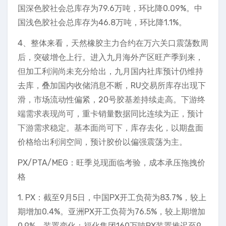
国深色胶社会总库存为79.6万吨，环比降0.09%。中
国浅色胶社会总库存为46.8万吨，环比降1.1%。
4、整体来看，天然橡胶主力合约在万六关口震荡数周
后，突破增仓上行。进入九月海外产区旺产季到来，
但加工利润尚未充分给出，九月国内社库预计仍维持
去库，叠加国内收储消息不断，RU交易所库存出现下
滑，市场流动性偏紧，20号胶基差持续走高。下游终
端需求表现尚可，重卡销量数据同比连续为正，预计
下游需求稳定。基本面尚可下，库存去化，以期盘面
价格给出利润空间，预计胶价以偏强震荡为主。
PX/PTA/MEG：旺季兑现面临考验，成本承压拖拽价
格
1. PX：截至9月5日，中国PX开工负荷为83.7%，较上
期增加0.4%。亚洲PX开工负荷为76.5%，较上期增加
0.9%。装置变化：福化集团160万吨PX装置推迟至9