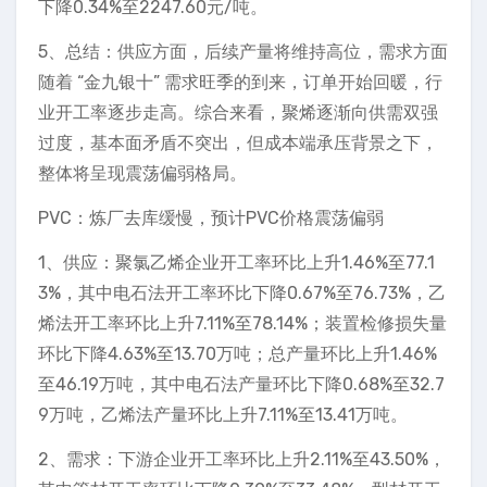
下降0.34%至2247.60元/吨。
5、总结：供应方面，后续产量将维持高位，需求方面
随着 “金九银十” 需求旺季的到来，订单开始回暖，行
业开工率逐步走高。综合来看，聚烯逐渐向供需双强
过度，基本面矛盾不突出，但成本端承压背景之下，
整体将呈现震荡偏弱格局。
PVC：炼厂去库缓慢，预计PVC价格震荡偏弱
1、供应：聚氯乙烯企业开工率环比上升1.46%至77.1
3%，其中电石法开工率环比下降0.67%至76.73%，乙
烯法开工率环比上升7.11%至78.14%；装置检修损失量
环比下降4.63%至13.70万吨；总产量环比上升1.46%
至46.19万吨，其中电石法产量环比下降0.68%至32.7
9万吨，乙烯法产量环比上升7.11%至13.41万吨。
2、需求：下游企业开工率环比上升2.11%至43.50%，