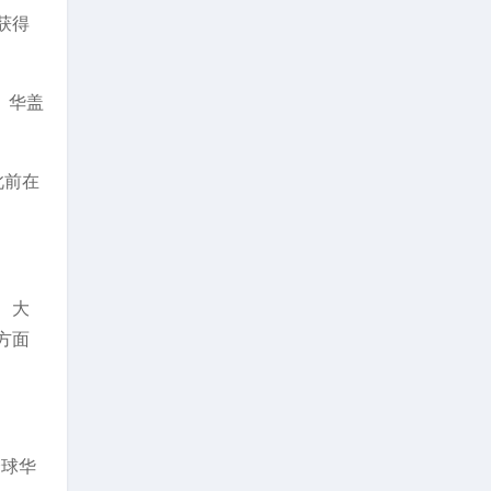
获得
、华盖
此前在
、大
方面
全球华