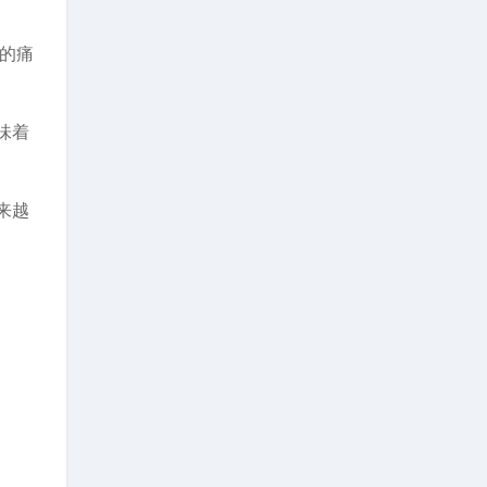
的痛
味着
来越