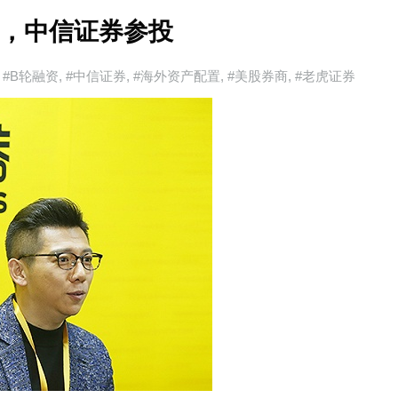
资，中信证券参投
#B轮融资
,
#中信证券
,
#海外资产配置
,
#美股券商
,
#老虎证券