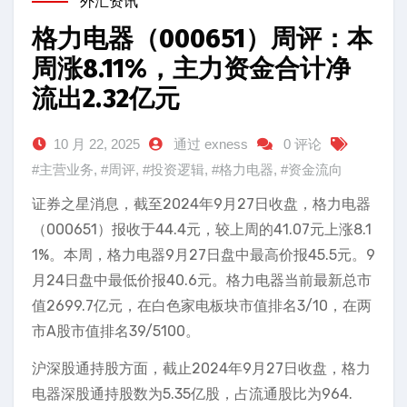
外汇资讯
格力电器（000651）周评：本
周涨8.11%，主力资金合计净
流出2.32亿元
10 月 22, 2025
通过 exness
0 评论
#主营业务
,
#周评
,
#投资逻辑
,
#格力电器
,
#资金流向
证券之星消息，截至2024年9月27日收盘，格力电器
（000651）报收于44.4元，较上周的41.07元上涨8.1
1%。本周，格力电器9月27日盘中最高价报45.5元。9
月24日盘中最低价报40.6元。格力电器当前最新总市
值2699.7亿元，在白色家电板块市值排名3/10，在两
市A股市值排名39/5100。
沪深股通持股方面，截止2024年9月27日收盘，格力
电器深股通持股数为5.35亿股，占流通股比为964.