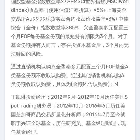
偏股型基金指数收益率×7%+MSCI世界指数(MSCIWorl
dIndex)收益率（使用估值汇率折算）×5%+上海黄金
交易所Au99.99现货实盘合约收盘价收益率×3%+中债
综合（全价）指数收益率×85%。兴全盈泰多元配置三
个月FOF每份基金份额的最短持有期限为3个月。对于
基金份额持有人而言，存在投资本基金后，3个月内无
法赎回的风险。
通过直销机构认购兴全盈泰多元配置三个月FOF基金A
类基金份额不收取认购费。通过其他销售机构认购A
类份额收取认购费，具体为(金额M,含认购费)：M
丁凯琳投研经历：2012年9月-2012年10月历任美国S
potTrading研究员；2012年10月-2016年6月历任美
国芝加哥商品交易所量化分析师；2016年7月至今就
职于兴证全球基金，历任研究员、基金经理助理，现
任基金经理。