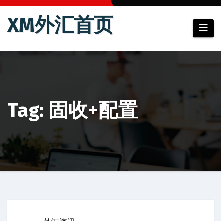
跳
XM外汇首页
至
内
容
Tag: 固收+配置