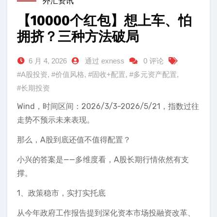
外汇资讯
【10000个红包】想上车、怕
拥挤？三种方法破局
6 月 4, 2026
通过 exness
0 评论
#A股投资
,
#价值风格
,
#固收+配置
,
#多元资产配置
,
#长期投资
Wind，时间区间：2026/3/3-2026/5/21，指数过往
走势不预示未来表现。
那么，A股到底还值不值得配置？
小兴的答案是——多维度看，A股长期行情依然有支
撑。
1、政策稳市，实打实托底
从今年政府工作报告提到深化资本市场投融资改革、