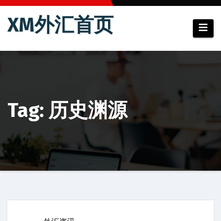
跳
XM外汇首页
至
内
容
Tag: 历史渊源