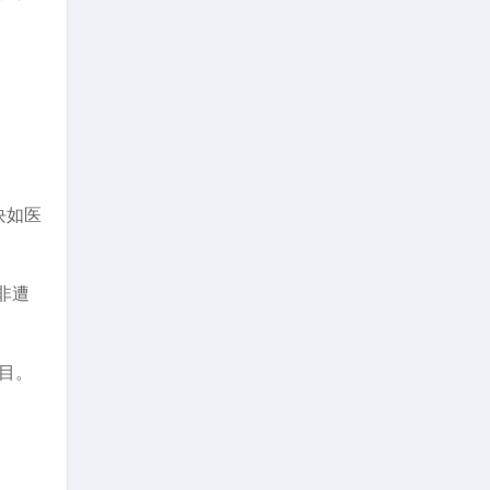
块如医
非遭
目。