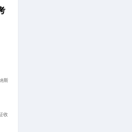
考
纳斯
征收