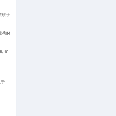
数收于
逊和M
时10
收于