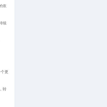
的依
持续
。
一个更
，转