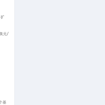
。
将扩
美元/
个基