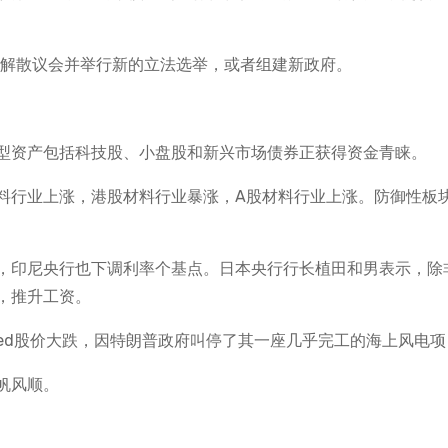
会解散议会并举行新的立法选举，或者组建新政府。
型资产包括科技股、小盘股和新兴市场债券正获得资金青睐。
料行业上涨，港股材料行业暴涨，A股材料行业上涨。防御性板
，印尼央行也下调利率个基点。日本央行行长植田和男表示，除
，推升工资。
ted股价大跌，因特朗普政府叫停了其一座几乎完工的海上风电项
帆风顺。