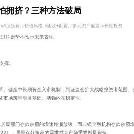
、怕拥挤？三种方法破局
#A股投资
,
#价值风格
,
#固收+配置
,
#多元资产配置
,
#长期投资
1，指数过往走势不预示未来表现。
支撑。
革、健全中长期资金入市机制，到证监会扩大战略投资者范围、
益市场筑牢制度基础、增强内在稳定性。
起，居民部门存款余额的增速逐渐放缓，而非银金融机构存款余额
/5/22），居民存款搬家的需求成为市场重要增量资金。