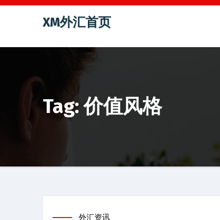
跳
XM外汇首页
至
内
容
Tag: 价值风格
外汇资讯