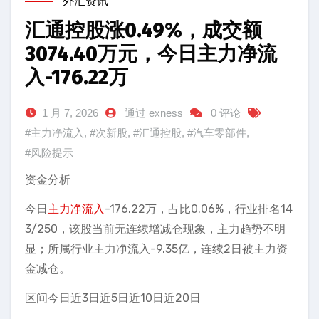
外汇资讯
汇通控股涨0.49%，成交额
3074.40万元，今日主力净流
入-176.22万
1 月 7, 2026
通过 exness
0 评论
#主力净流入
,
#次新股
,
#汇通控股
,
#汽车零部件
,
#风险提示
资金分析
今日
主力净流入
-176.22万，占比0.06%，行业排名14
3/250，该股当前无连续增减仓现象，主力趋势不明
显；所属行业主力净流入-9.35亿，连续2日被主力资
金减仓。
区间今日近3日近5日近10日近20日