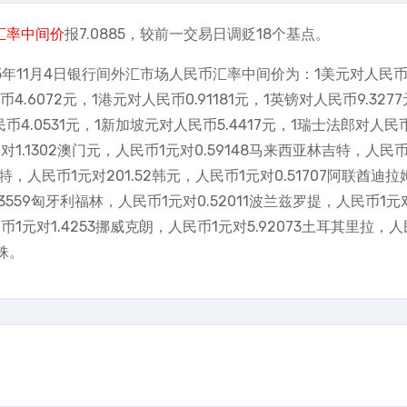
汇率
中间价
报7.0885，较前一交易日调贬18个基点。
年11月4日银行间外汇市场人民币汇率中间价为：1美元对人民币7
4.6072元，1港元对人民币0.91181元，1英镑对人民币9.3277
4.0531元，1新加坡元对人民币5.4417元，1瑞士法郎对人民币
对1.1302澳门元，人民币1元对0.59148马来西亚林吉特，人民
兰特，人民币1元对201.52韩元，人民币1元对0.51707阿联酋迪
3559匈牙利福林，人民币1元对0.52011波兰兹罗提，人民币1元对
币1元对1.4253挪威克朗，人民币1元对5.92073土耳其里拉，人
泰铢。