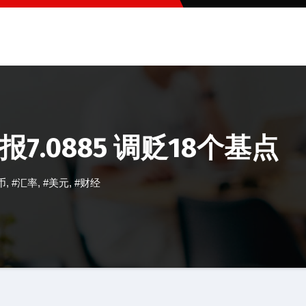
.0885 调贬18个基点
币
,
#汇率
,
#美元
,
#财经