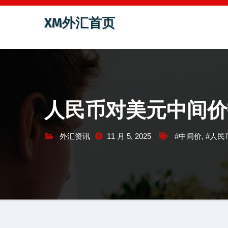
跳
XM外汇首页
至
内
容
人民币对美元中间价报7
外汇资讯
11 月 5, 2025
#中间价
,
#人民