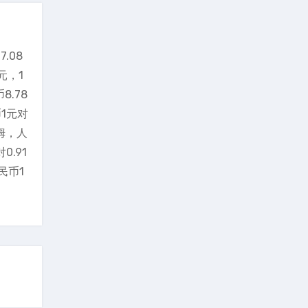
.08
元，1
8.78
币1元对
拉姆，人
0.91
民币1