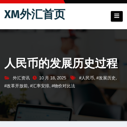
跳
XM外汇首页
至
内
容
人民币的发展历史过程
外汇资讯
10 月 18, 2025
#人民币
,
#发展历史
,
#改革开放前
,
#汇率安排
,
#物价对比法