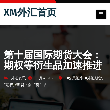
跳
XM外汇首页
至
内
容
第十届国际期货大会：
期权等衍生品加速推进
外汇资讯
11 月 4, 2025
#交叉汇率
,
#外汇期货
,
#期权
,
#期货大会
,
#衍生品