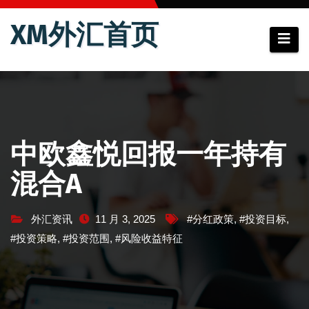
跳
XM外汇首页
至
内
容
中欧鑫悦回报一年持有
混合A
外汇资讯
11 月 3, 2025
#分红政策
,
#投资目标
,
#投资策略
,
#投资范围
,
#风险收益特征