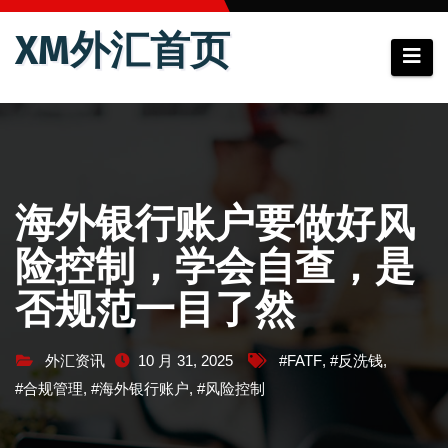
跳
XM外汇首页
至
内
容
海外银行账户要做好风
险控制，学会自查，是
否规范一目了然
外汇资讯
10 月 31, 2025
#FATF
,
#反洗钱
,
#合规管理
,
#海外银行账户
,
#风险控制