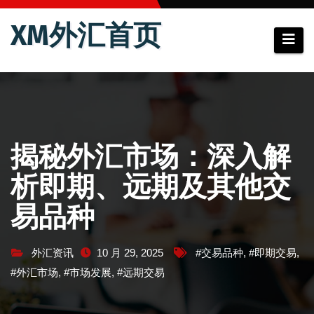
跳
XM外汇首页
至
内
容
揭秘外汇市场：深入解
析即期、远期及其他交
易品种
外汇资讯
10 月 29, 2025
#交易品种
,
#即期交易
,
#外汇市场
,
#市场发展
,
#远期交易