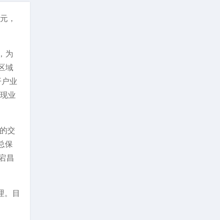
亿元，
，为
区域
开户业
期现业
内的交
总保
肃宕昌
理。目