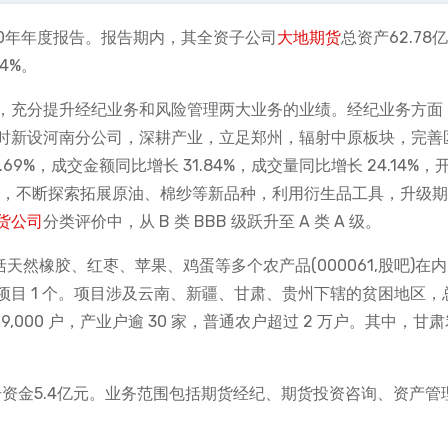
2020年年度报告。报告期内，其全资子公司
大地期货
总资产62.78
54%。
，充分提升经纪业务和风险管理两大业务的业绩。经纪业务方面
时新设河南分公司，深耕产业，立足郑州，辐射中原板块，完善
69%，成交金额同比增长 31.84%，成交量同比增长 24.14%，
务方面，不断探索拓展原油、棉纱等新品种，利用衍生品工具，升级
货公司
分类评价中，从 B 类 BBB 级跃升至 A 类 A 级。
天然橡胶、红枣、苹果、鸡蛋等多个农产品(000061,股吧)在
货”项目 1 个。项目涉及云南、新疆、甘肃、贵州下辖的贫困地区，
,000 户，产业户逾 30 家，普通农户超过 2 万户。其中，甘
册资金5.4亿元。业务范围包括期货经纪、期货投资咨询、资产管