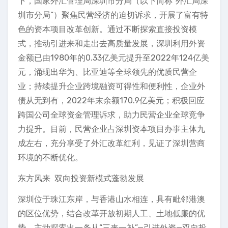
下，国家外汇管理局深圳市分局（以下简称“外汇局深
圳市分局”）聚焦民营经济的迫切诉求，开展了富有特
色的资本项目改革创新。通过不断探索直接投资模
式，推动引进来和走出去高质量发展，深圳利用外资
金额已由1980年的0.33亿美元提升至2022年124亿美
元，涌现出华为、比亚迪等全球领先的优质民营企
业；持续提升企业跨境融资可得性和便利性，企业外
债从无到有，2022年末余额170.9亿美元；积极回应
跨国公司全球资金管理诉求，助力民营企业全球竞争
力提升。目前，民营企业占深圳资本项目办事主体九
成左右，充分享受了外汇改革红利，见证了深圳营商
环境的不断优化。
东方风来 双向投资新模式蓬勃发展
深圳位于珠江东岸，与香港山水相连，具有毗邻港澳
的区位优势，结合改革开放初期人工、土地低廉的优
势，主动探索出一条从“三来一补”—引进外资—双向投