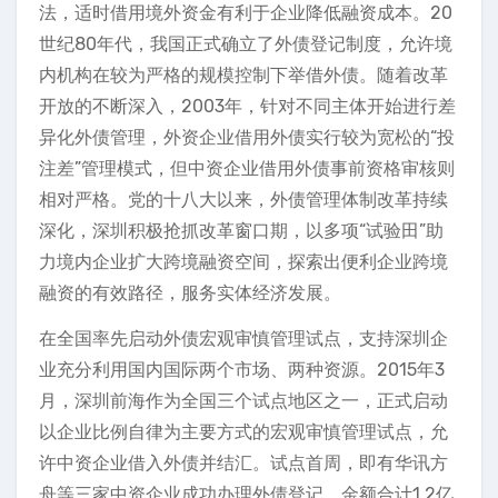
法，适时借用境外资金有利于企业降低融资成本。20
世纪80年代，我国正式确立了外债登记制度，允许境
内机构在较为严格的规模控制下举借外债。随着改革
开放的不断深入，2003年，针对不同主体开始进行差
异化外债管理，外资企业借用外债实行较为宽松的“投
注差”管理模式，但中资企业借用外债事前资格审核则
相对严格。党的十八大以来，外债管理体制改革持续
深化，深圳积极抢抓改革窗口期，以多项“试验田”助
力境内企业扩大跨境融资空间，探索出便利企业跨境
融资的有效路径，服务实体经济发展。
在全国率先启动外债宏观审慎管理试点，支持深圳企
业充分利用国内国际两个市场、两种资源。2015年3
月，深圳前海作为全国三个试点地区之一，正式启动
以企业比例自律为主要方式的宏观审慎管理试点，允
许中资企业借入外债并结汇。试点首周，即有华讯方
舟等三家中资企业成功办理外债登记，金额合计1.2亿