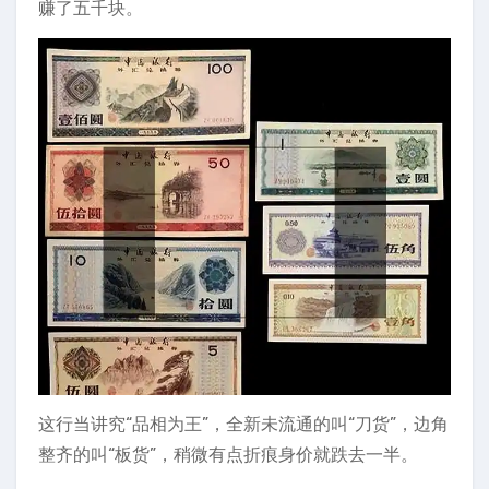
赚了五千块。
这行当讲究“品相为王”，全新未流通的叫“刀货”，边角
整齐的叫“板货”，稍微有点折痕身价就跌去一半。