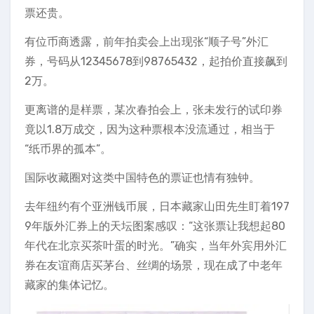
票还贵。
有位币商透露，前年拍卖会上出现张“顺子号”外汇
券，号码从12345678到98765432，起拍价直接飙到
2万。
更离谱的是样票，某次春拍会上，张未发行的试印券
竟以1.8万成交，因为这种票根本没流通过，相当于
“纸币界的孤本”。
国际收藏圈对这类中国特色的票证也情有独钟。
去年纽约有个亚洲钱币展，日本藏家山田先生盯着197
9年版外汇券上的天坛图案感叹：“这张票让我想起80
年代在北京买茶叶蛋的时光。”确实，当年外宾用外汇
券在友谊商店买茅台、丝绸的场景，现在成了中老年
藏家的集体记忆。