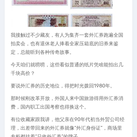
我接触过不少藏友，有人为集齐一套外汇券跑遍全国
拍卖会，也有退休老人捧着全家压箱底的旧券来鉴
定，总能听到各种传奇故事。
今天咱们就唠唠，这些看似普通的纸片凭啥能拍出几
千块高价？
要说外汇券的历史地位，得把时光拨回1980年。
那时候刚改革开放，外国人来中国旅游得用外汇券消
费，国内职工出国考察也得换这个。
有位收藏家跟我讲，他父亲在90年代初当外贸公司经
理，出差带回来的外汇券就像“外汇身份证”，商场里
专柜都挂着“只收外汇券”的牌子。