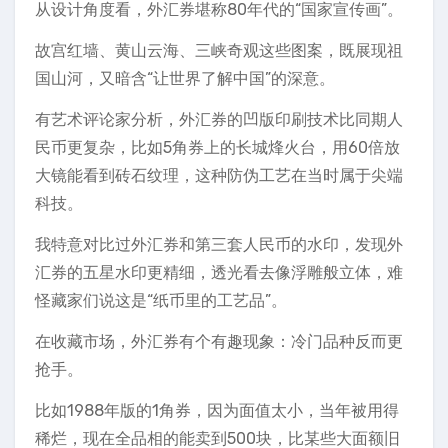
从设计角度看，外汇券堪称80年代的“国家宣传画”。
故宫红墙、黄山云海、三峡奇观这些图案，既展现祖
国山河，又暗含“让世界了解中国”的深意。
有艺术评论家分析，外汇券的凹版印刷技术比同期人
民币更复杂，比如5角券上的长城烽火台，用60倍放
大镜能看到砖石纹理，这种防伪工艺在当时属于尖端
科技。
我特意对比过外汇券和第三套人民币的水印，发现外
汇券的五星水印更精细，透光看去像浮雕般立体，难
怪藏家们说这是“纸币里的工艺品”。
在收藏市场，外汇券有个有趣现象：冷门品种反而更
抢手。
比如1988年版的1角券，因为面值太小，当年被用得
稀烂，现在全品相的能卖到500块，比某些大面额旧