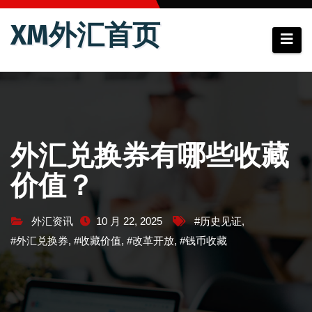
跳
XM外汇首页
至
内
容
外汇兑换券有哪些收藏
价值？
外汇资讯
10 月 22, 2025
#历史见证
,
#外汇兑换券
,
#收藏价值
,
#改革开放
,
#钱币收藏