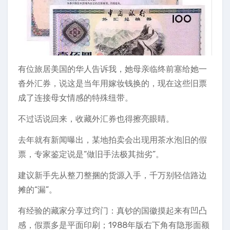
有位旅居美国的华人告诉我，她母亲临终前塞给她一
沓外汇券，说这是当年用嫁妆钱换的，现在这些旧票
成了连接母女情感的特殊纽带。
不过话说回来，收藏外汇券也得擦亮眼睛。
去年就有新闻曝出，某地拍卖会出现用茶水泡旧的假
票，专家鉴定说是“做旧手法极其拙劣”。
建议新手先从整刀整捆的货源入手，千万别轻信路边
摊的“漏”。
有经验的藏家分享过窍门：真钞的国徽摸起来有凹凸
感，假票多是平面印刷；1988年版右下角有隐形面额