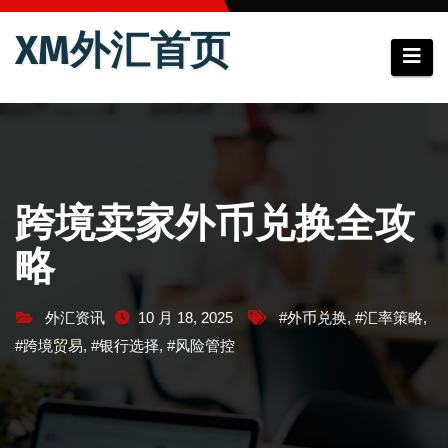
跳
XM外汇首页
至
内
容
跨境卖家外币兑换全攻
略
外汇资讯
10 月 18, 2025
#外币兑换
,
#汇率策略
,
#跨境贸易
,
#银行选择
,
#风险管控