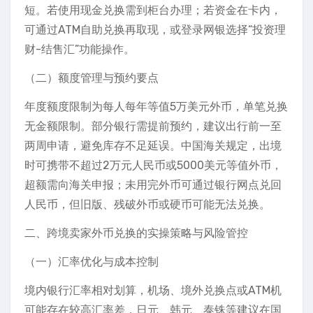
短。若使用现金兑换需到柜台办理；若资金在卡内，
可通过ATM自助兑换再取现，或登录网银选择“投资理
财-结售汇”功能操作。
（二）额度管理与预约要点
年度额度限制为每人每年等值5万美元外币，单笔兑换
无金额限制。部分银行需提前预约，建议出行前一至
两周申请，避免库存不足延误。中国海关规定，出境
时可携带不超过2万元人民币或5000美元等值外币，
超额需向海关申报；未用完外币可通过银行网点兑回
人民币，但旧版、残破外币或硬币可能无法兑换。
二、跨境卖家外币兑换的实操策略与风险管控
（一）汇率优化与成本控制
境内银行汇率相对划算，机场、境外兑换点或ATM机
可能存在较高汇率差，日元、韩元、泰铢等建议在国