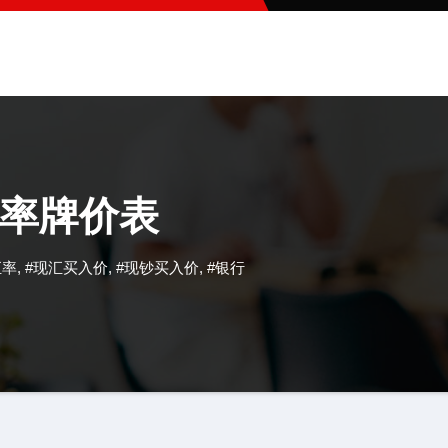
率牌价表
汇率
,
#现汇买入价
,
#现钞买入价
,
#银行