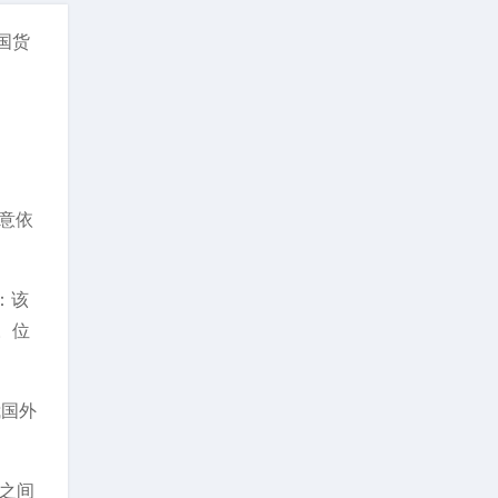
国货
愿意依
：该
。位
我国外
之间