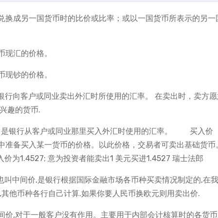
兑换成另一国货币时的比价或比率；或以一国货币所表示的另一
币现汇的价格。
币现钞的价格。
出汇率，是银行向客户或同业卖出外汇时所使用的汇率。 在卖出时，卖方
兴趣的货币.
入汇率，是银行从客户或同业那里买入外汇时使用的汇率。 买入价 
中准备买入某一货币的价格。以此价格，交易者可卖出基础货币
买入价为1.4527; 意为投资者能卖出1 美元买进1.4527 瑞士法郎
ice）也叫中间价,是银行根据国际金融市场各币种买卖情况制定的,在
,其他币种各行自己计算.如果你要人民币换欧元则用卖出价.
间价,对于一般客户没有作用。主要用于内部会计核算时的各货币