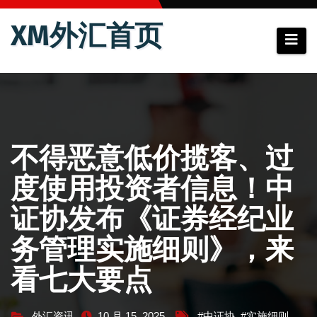
跳
XM外汇首页
至
内
容
不得恶意低价揽客、过
度使用投资者信息！中
证协发布《证券经纪业
务管理实施细则》，来
看七大要点
外汇资讯
10 月 15, 2025
#中证协
,
#实施细则
,