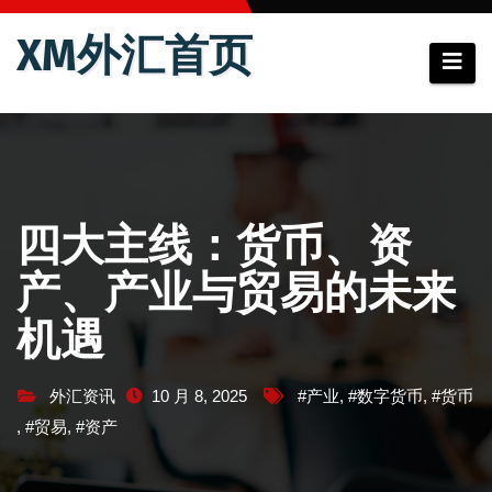
跳
XM外汇首页
至
内
容
四大主线：货币、资
产、产业与贸易的未来
机遇
外汇资讯
10 月 8, 2025
#产业
,
#数字货币
,
#货币
,
#贸易
,
#资产