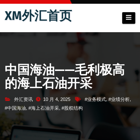
跳
XM外汇首页
至
内
容
中国海油——毛利极高
的海上石油开采
外汇资讯
10 月 4, 2025
#业务模式
,
#业绩分析
,
#中国海油
,
#海上石油开采
,
#股权结构