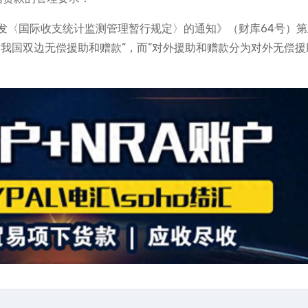
发〈国际收支统计监测管理暂行规定〉的通知》（财库64号）第
我国双边无偿援助和赠款”，而”对外援助和赠款分为对外无偿援