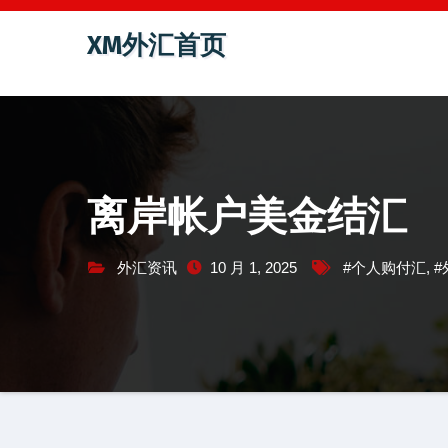
跳
XM外汇首页
至
内
容
离岸帐户美金结汇
外汇资讯
10 月 1, 2025
#个人购付汇
,
#