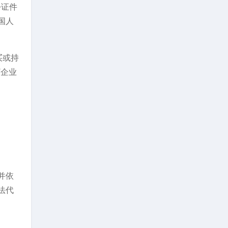
份证件
国人
买或持
”企业
并依
法代