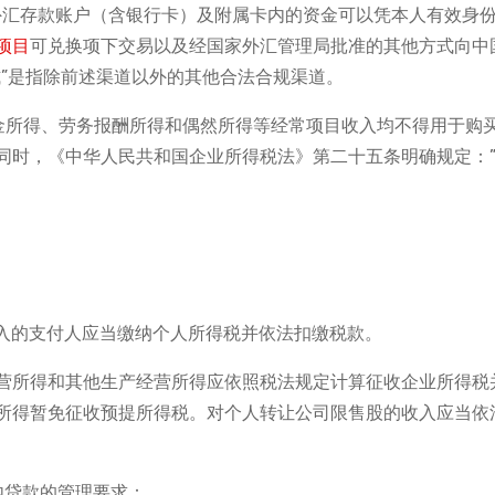
外汇存款账户（含银行卡）及附属卡内的资金可以凭本人有效身
项目
可兑换项下交易以及经国家外汇管理局批准的其他方式向中
式”是指除前述渠道以外的其他合法合规渠道。
金所得、劳务报酬所得和偶然所得等经常项目收入均不得用于购
同时，《中华人民共和国企业所得税法》第二十五条明确规定：
收入的支付人应当缴纳个人所得税并依法扣缴税款。
营所得和其他生产经营所得应依照税法规定计算征收企业所得税
所得暂免征收预提所得税。对个人转让公司限售股的收入应当依
内贷款的管理要求：