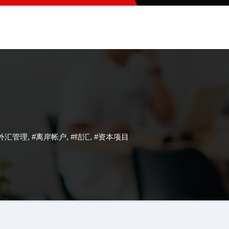
外汇管理
,
#离岸帐户
,
#结汇
,
#资本项目