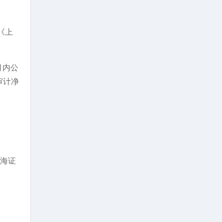
《上
月内公
审计净
上海证