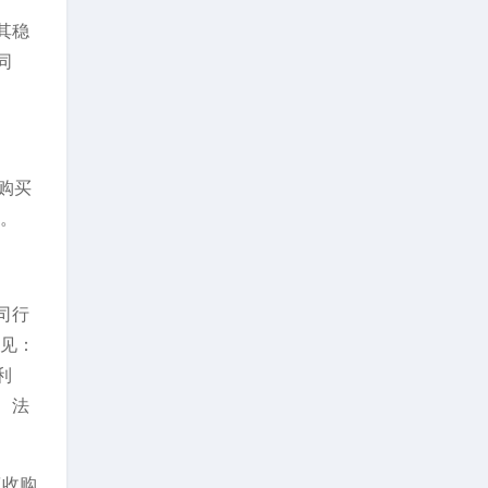
其稳
同
购买
案。
司行
意见：
利
、法
权收购