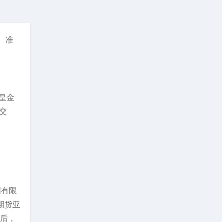
、准
皇金
交
洲有限
期货亚
成后，