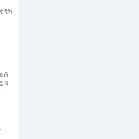
净利润为
会员
盖国
）。
。