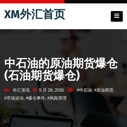
跳
XM外汇首页
至
内
容
中石油的原油期货爆仓
(石油期货爆仓)
外汇资讯
5 月 28, 2026
#中石油
,
#原油期货
,
#市场波动
,
#爆仓事件
,
#风险管理