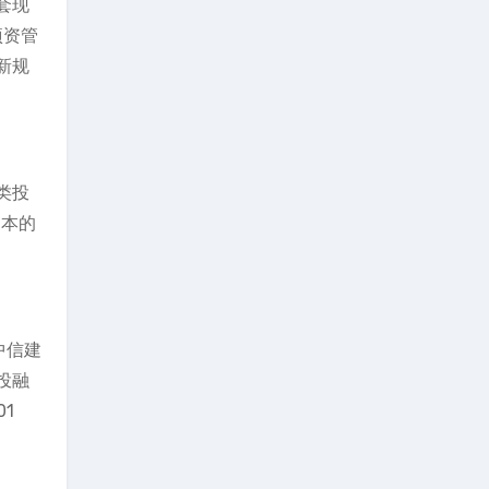
套现
项资管
新规
类投
为本的
中信建
投融
1