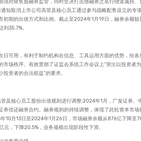
加强对限售股融券监管，同时坚决打击借融券之名行绕道减持、
发布通知取消上市公司高管及核心员工通过参与战略配售设立的专
初期的出借方式和比例。截止至2024年1月19日，融券余额较
到35.7%。
次日可用，有利于制约机构在信息、工具运用方面的优势，给各
的市场秩序。有效贯彻了证监会系统工作会议上“突出以投资者
小投资者的合法权益”的要求。
高管及核心员工股份出借规则进行调整;2024年1月，广发证券、
证券偿还融券合约。融券规则的持续调整，体现了此轮资本市场
0月13日至2024年1月26日，市场融券余额从876亿下降至70
53亿元，下降20.5%，业务规模出现阶段性下滑。