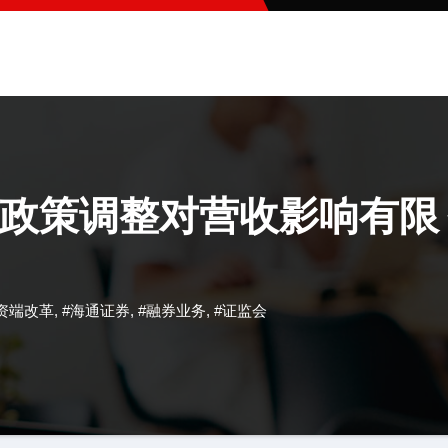
政策调整对营收影响有限
资端改革
,
#海通证券
,
#融券业务
,
#证监会