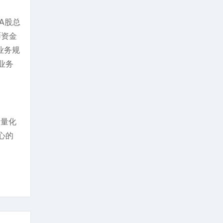
占A股总
币资金
业务规
业务
、量化
心的