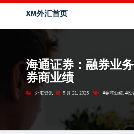
跳
XM外汇首页
至
内
容
海通证券：融券业务
券商业绩
外汇资讯
9 月 21, 2025
#券商业绩
,
#投