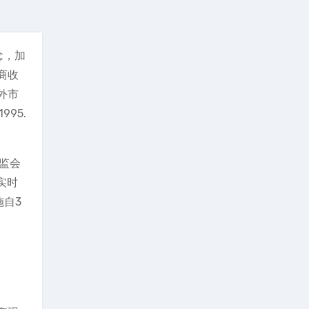
念，加
商收
外市
995.
监会
实时
施自3