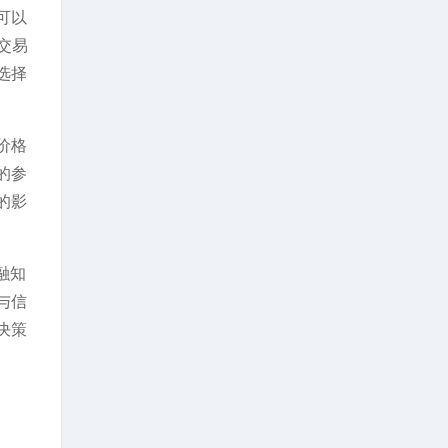
可以
交易
选择
价格
的参
的影
融知
与信
决策