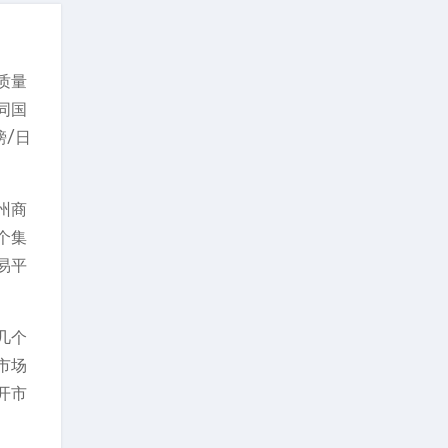
质量
同国
镑/日
州商
个集
易平
几个
市场
开市