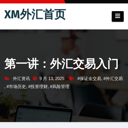
跳
XM外汇首页
至
内
容
第一讲：外汇交易入门
外汇资讯
9 月 13, 2025
#保证金交易
,
#外汇交易
,
#市场历史
,
#投资理财
,
#风险管理