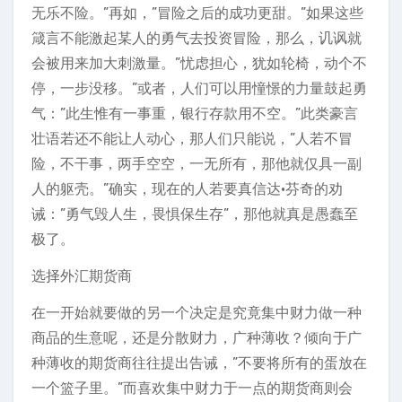
无乐不险。”再如，”冒险之后的成功更甜。”如果这些
箴言不能激起某人的勇气去投资冒险，那么，讥讽就
会被用来加大刺激量。”忧虑担心，犹如轮椅，动个不
停，一步没移。”或者，人们可以用憧憬的力量鼓起勇
气：”此生惟有一事重，银行存款用不空。”此类豪言
壮语若还不能让人动心，那人们只能说，”人若不冒
险，不干事，两手空空，一无所有，那他就仅具一副
人的躯壳。”确实，现在的人若要真信达·芬奇的劝
诫：”勇气毁人生，畏惧保生存”，那他就真是愚蠢至
极了。
选择外汇期货商
在一开始就要做的另一个决定是究竟集中财力做一种
商品的生意呢，还是分散财力，广种薄收？倾向于广
种薄收的期货商往往提出告诫，”不要将所有的蛋放在
一个篮子里。”而喜欢集中财力于一点的期货商则会