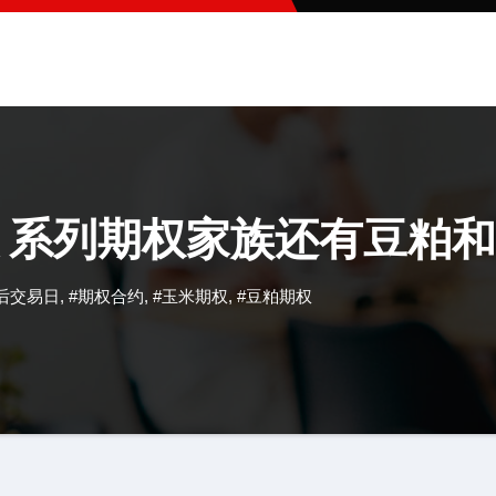
 系列期权家族还有豆粕
后交易日
,
#期权合约
,
#玉米期权
,
#豆粕期权