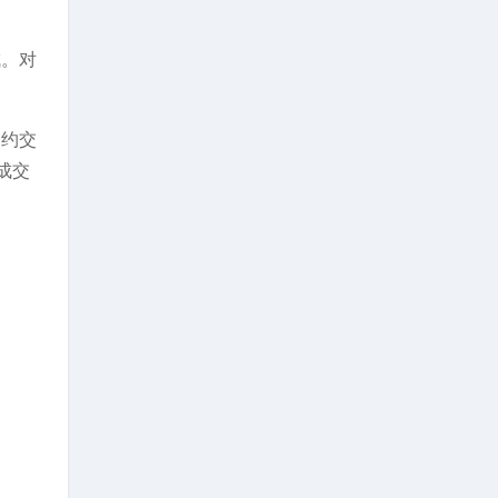
成。对
合约交
成交