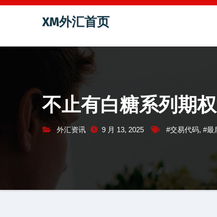
跳
XM外汇首页
至
内
容
不止有白糖系列期权
外汇资讯
9 月 13, 2025
#交易代码
,
#最