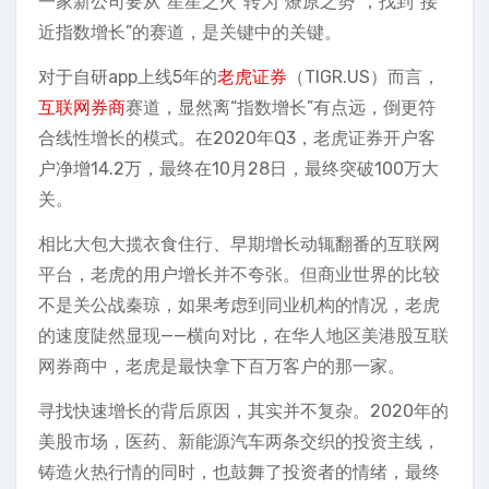
一家新公司要从“星星之火”转为“燎原之势”，找到“接
近指数增长”的赛道，是关键中的关键。
对于自研app上线5年的
老虎证券
（TIGR.US）而言，
互联网券商
赛道，显然离“指数增长”有点远，倒更符
合线性增长的模式。在2020年Q3，老虎证券开户客
户净增14.2万，最终在10月28日，最终突破100万大
关。
相比大包大揽衣食住行、早期增长动辄翻番的互联网
平台，老虎的用户增长并不夸张。但商业世界的比较
不是关公战秦琼，如果考虑到同业机构的情况，老虎
的速度陡然显现——横向对比，在华人地区美港股互联
网券商中，老虎是最快拿下百万客户的那一家。
寻找快速增长的背后原因，其实并不复杂。2020年的
美股市场，医药、新能源汽车两条交织的投资主线，
铸造火热行情的同时，也鼓舞了投资者的情绪，最终