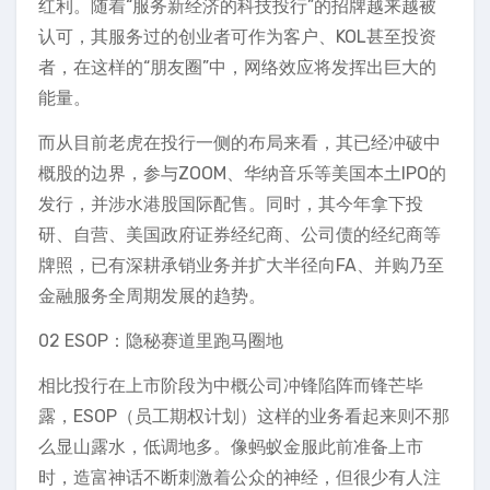
红利。随着“服务新经济的科技投行”的招牌越来越被
认可，其服务过的创业者可作为客户、KOL甚至投资
者，在这样的“朋友圈”中，网络效应将发挥出巨大的
能量。
而从目前老虎在投行一侧的布局来看，其已经冲破中
概股的边界，参与ZOOM、华纳音乐等美国本土IPO的
发行，并涉水港股国际配售。同时，其今年拿下投
研、自营、美国政府证券经纪商、公司债的经纪商等
牌照，已有深耕承销业务并扩大半径向FA、并购乃至
金融服务全周期发展的趋势。
02 ESOP：隐秘赛道里跑马圈地
相比投行在上市阶段为中概公司冲锋陷阵而锋芒毕
露，ESOP（员工期权计划）这样的业务看起来则不那
么显山露水，低调地多。像蚂蚁金服此前准备上市
时，造富神话不断刺激着公众的神经，但很少有人注