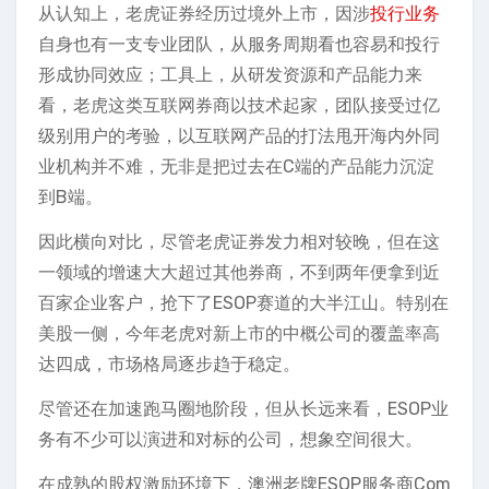
从认知上，老虎证券经历过境外上市，因涉
投行业务
自身也有一支专业团队，从服务周期看也容易和投行
形成协同效应；工具上，从研发资源和产品能力来
看，老虎这类互联网券商以技术起家，团队接受过亿
级别用户的考验，以互联网产品的打法甩开海内外同
业机构并不难，无非是把过去在C端的产品能力沉淀
到B端。
因此横向对比，尽管老虎证券发力相对较晚，但在这
一领域的增速大大超过其他券商，不到两年便拿到近
百家企业客户，抢下了ESOP赛道的大半江山。特别在
美股一侧，今年老虎对新上市的中概公司的覆盖率高
达四成，市场格局逐步趋于稳定。
尽管还在加速跑马圈地阶段，但从长远来看，ESOP业
务有不少可以演进和对标的公司，想象空间很大。
在成熟的股权激励环境下，澳洲老牌ESOP服务商Com