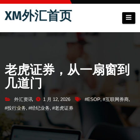
跳
XM外汇首页
至
内
容
老虎证券，从一扇窗到
几道门
外汇资讯
1 月 12, 2026
#ESOP
,
#互联网券商
,
#投行业务
,
#经纪业务
,
#老虎证券